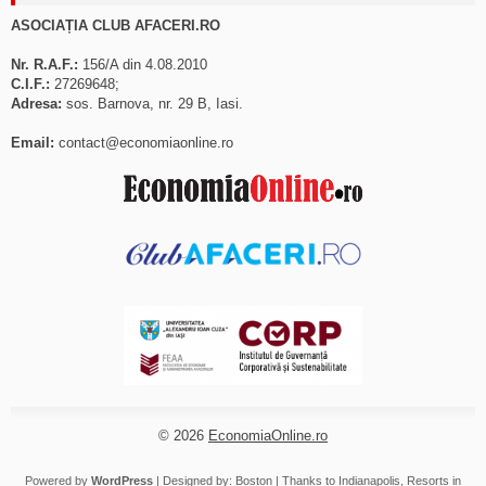
ASOCIAȚIA CLUB AFACERI.RO
Nr. R.A.F.:
156/A din 4.08.2010
C.I.F.:
27269648;
Adresa:
sos. Barnova, nr. 29 B, Iasi.
Email:
contact@economiaonline.ro
© 2026
EconomiaOnline.ro
Powered by
WordPress
| Designed by:
Boston
| Thanks to
Indianapolis
,
Resorts in