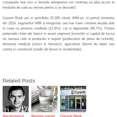
companiile mai mici si femeile antreprenor vor continua sa aiba acces la
fondurile de care au nevoie pentru a se dezvolta”.
Garanti Bank are in portofoliu 25.000 clienti IMM-uri. In primul trimestru
din 2014, segmentul IMM a inregistrat cea mai mare crestere anuala atat
in ceea ce priveste creditele (21,8%), cat si depozitele (96,7%). Printre
proiectele cheie ale bancii in acest segment (investitii si capital de lucru)
se numara cele in productie si export (producatori de piese de schimb),
domeniul medical (clinici si farmacii), agricultura (ferme de lapte sau
carne) si constructii (cladiri de birouri & rezidentiale).
Related Posts
Agroturismul,
Revista presei
Garanti Bank