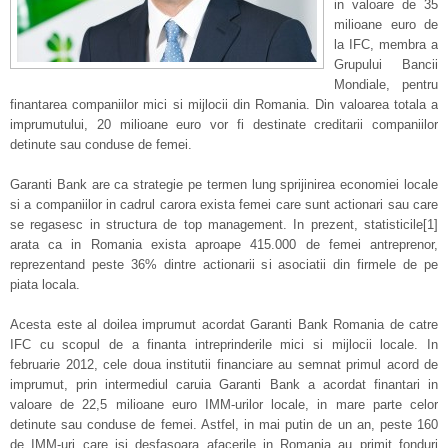
in valoare de 35
milioane euro de
la IFC, membra a
Grupului Bancii
Mondiale, pentru
finantarea companiilor mici si mijlocii din Romania. Din valoarea totala a
imprumutului, 20 milioane euro vor fi destinate creditarii companiilor
detinute sau conduse de femei.
Garanti Bank are ca strategie pe termen lung sprijinirea economiei locale
si a companiilor in cadrul carora exista femei care sunt actionari sau care
se regasesc in structura de top management. In prezent, statisticile[1]
arata ca in Romania exista aproape 415.000 de femei antreprenor,
reprezentand peste 36% dintre actionarii si asociatii din firmele de pe
piata locala.
Acesta este al doilea imprumut acordat Garanti Bank Romania de catre
IFC cu scopul de a finanta intreprinderile mici si mijlocii locale. In
februarie 2012, cele doua institutii financiare au semnat primul acord de
imprumut, prin intermediul caruia Garanti Bank a acordat finantari in
valoare de 22,5 milioane euro IMM-urilor locale, in mare parte celor
detinute sau conduse de femei. Astfel, in mai putin de un an, peste 160
de IMM-uri care isi desfasoara afacerile in Romania au primit fonduri