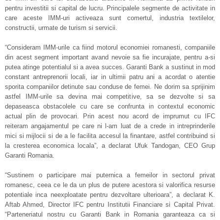
pentru investitii si capital de lucru. Principalele segmente de activitate in
care aceste IMM-uri activeaza sunt comertul, industria textilelor,
constructii, urmate de turism si servicii.
“Consideram IMM-urile ca fiind motorul economiei romanesti, companiile
din acest segment important avand nevoie sa fie incurajate, pentru a-si
putea atinge potentialul si a avea succes. Garanti Bank a sustinut in mod
constant antreprenorii locali, iar in ultimii patru ani a acordat o atentie
sporita companiilor detinute sau conduse de femei. Ne dorim sa sprijinim
astfel IMM-urile sa devina mai competitive, sa se dezvolte si sa
depaseasca obstacolele cu care se confrunta in contextul economic
actual plin de provocari. Prin acest nou acord de imprumut cu IFC
reiteram angajamentul pe care ni l-am luat de a crede in intreprinderile
mici si mijlocii si de a le facilita accesul la finantare, astfel contribuind si
la cresterea economica locala”, a declarat Ufuk Tandogan, CEO Grup
Garanti Romania.
“Sustinem o participare mai puternica a femeilor in sectorul privat
romanesc, ceea ce le da un plus de putere acestora si valorifica resurse
potentiale inca neexploatate pentru dezvoltare ulterioara”, a declarat K.
Aftab Ahmed, Director IFC pentru Institutii Financiare si Capital Privat.
“Parteneriatul nostru cu Garanti Bank in Romania garanteaza ca si