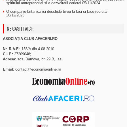
spiritului antreprenorial si a dezvoltarii carierei
05/11/2024
O companie britanica isi deschide birou la Iasi si face recrutari
20/12/2023
NE GASITI AICI:
ASOCIAȚIA CLUB AFACERI.RO
Nr. R.A.F.:
156/A din 4.08.2010
C.I.F.:
27269648;
Adresa:
sos. Barnova, nr. 29 B, Iasi.
Email:
contact@economiaonline.ro