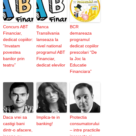
Concurs ABT
Banca
BCR
Financiar,
Transilvania
demareaza
dedicat copiilor:
lanseaza la
programul
“Invatam
nivel national
dedicat copiilor
povestea
programul ABT
prescolari “De
banilor prin
Financiar,
la Joc la
teatru”
dedicat elevilor
Educatie
Financiara”
Daca vrei sa
Implica-te in
Protectia
castigi bani
banking!
consumatorului
dintr-o afacere,
– intre practicile