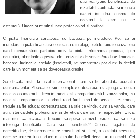
sau rea (cand beneficiaza de
rezultatul contractat si in unele
cazuri isi dau seama de
adevarul la care nu se
asteptau). Uneori sunt prinsi intre profesionisti si profitori.
O piata financiara sanatoasa se bazeaza pe incredere. Poti sa ai
incredere in piata financiara doar daca o intelegi, pietele functioneaza bine
cand consumatorii participa activ la piata. Informarea precara, lipsa
educatiei, abordarile agresive ale furnizorilor de servicii/produse financiar-
bancare, ingineriile sociale (inselatorii, pe romaneste) pot duce la decizii
care la un moment sa se dovedeasca gresite.
Se discuta mult, la nivel international, cum sa fie abordata educatia
consumatorilor. Abordarile sunt complexe, deoarece nu ajunge a educa
doar consumatorul. Trebuie modificat comportamentul vanzatorilor, nu
doar al cumparatorilor. In primul rand furni -zorul de servicii, cel corect,
trebuie sa fie educat corespunzator, sa stie ce vinde, cum sa vanda, care
sunt standardele profesionale si de etica care sa fie respectate. Etica,
mai mult ca niciodata, trebuie transpusa la nivel practic, ca sa i se
inteleaga beneficiile. Care sunt beneficiile? Crearea legaturii de
corectitudine, de incredere intre consultant si client, a loialitatii acestuia,
care pe termen lung aduce mai multe beneficii decat un tun rapid. Cei