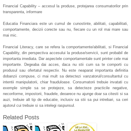
Financial Capability – accesul la produse, protejarea consumatorilor prin
transparenta, informare
Educatia Financiara este un cumul de cunostinte, abilitati, capabilitati,
comportamente, decizii corecte sau nu, fiecare cu un rol mai mare sau
mai mic.
Financial Literacy, care se refera la comportamente/abilitati, si Financial
Capability, din perspectiva accesului la produse/servicii, sunt probabil de
importanta imediata. Dar aspectele comportamentale sunt printer cele mai
importante. Degeaba dai acces, daca nu stii cum sa te comporti cu
produsul sau ofertatul respectiv. Nu este neaparat importanta definitia
dobanzii compuse, ci mai mult sa detectezi vanzatorul/consultantul cu
intentii manipulatorii, chiar frauduloase. Consumatorii trebuie invatati cu
exemple simple sa se protejeze, sa detecteze practicile negative,
neconforme, impostorii, fraudele, deoarece nu ajunge doar sa citesti si sa
auzi, trebuie alt tip de educatie, inclusiv sa stii sa pui intrebari, sa ceri
ajutorul cui trebuie si sa intelegi raspunsul.
Related Posts