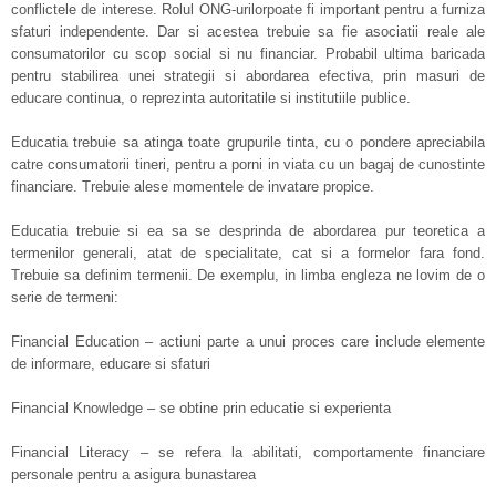
conflictele de interese. Rolul ONG-urilorpoate fi important pentru a furniza
sfaturi independente. Dar si acestea trebuie sa fie asociatii reale ale
consumatorilor cu scop social si nu financiar. Probabil ultima baricada
pentru stabilirea unei strategii si abordarea efectiva, prin masuri de
educare continua, o reprezinta autoritatile si institutiile publice.
Educatia trebuie sa atinga toate grupurile tinta, cu o pondere apreciabila
catre consumatorii tineri, pentru a porni in viata cu un bagaj de cunostinte
financiare. Trebuie alese momentele de invatare propice.
Educatia trebuie si ea sa se desprinda de abordarea pur teoretica a
termenilor generali, atat de specialitate, cat si a formelor fara fond.
Trebuie sa definim termenii. De exemplu, in limba engleza ne lovim de o
serie de termeni:
Financial Education – actiuni parte a unui proces care include elemente
de informare, educare si sfaturi
Financial Knowledge – se obtine prin educatie si experienta
Financial Literacy – se refera la abilitati, comportamente financiare
personale pentru a asigura bunastarea