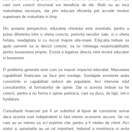
care sunt corecti structural vor beneficia de ele. Multi nu au inca
maturitatea necesara, dar prin educare eficienta pot accede niveluri
superioare de maturitate in timp.
Din aceasta perspectiva, educarea clientului este esentiala, pentru a
putea diferentia intre o oferta corecta, potrivita nevoilor sale, si o oferta
fortata, neadaptata si cu riscuri majore ulte-rioare. Educatia trebuie sa
ajute oamenii sa ia decizii corecte, sa isi inteleaga responsabilitatile
pentru bunastarea proprie. Exista o legatura directa intre nivelul educatiei
si bunastare.
O problema generala este cum sa masori impactul educatiei. Masurarea
capabilitatii financiare se face prin sondaje. Sondajele existente arata
cunostinte si capabilitati reduse ale populatiei. Aici intervine rolul
consultantilor, al formatorilor de opinie. Dar si acestia trebuie sa fie
corecti, pentru a nu forma o opinie partinica, care sa duca, de fapt, intr-o
fundatura.
Consultantii financiari pot fi un substitut al lipsei de cunostinte numai
daca acestia sunt independenti si fara interes economic ascuns. Iar cei
care au un interes sa si-l exprime clar, pentru a fi inteles de client. Aici
statul si autoritatile au un rol important, trebuind a monitoriza si evita