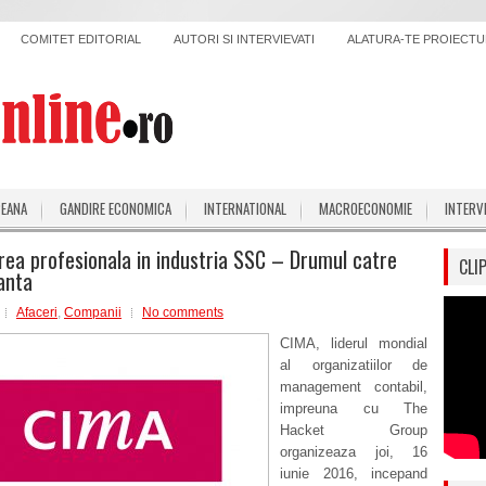
COMITET EDITORIAL
AUTORI SI INTERVIEVATI
ALATURA-TE PROIECTUL
PEANA
GANDIRE ECONOMICA
INTERNATIONAL
MACROECONOMIE
INTERV
rea profesionala in industria SSC – Drumul catre
CLI
anta
Afaceri
,
Companii
No comments
CIMA, liderul mondial
al organizatiilor de
management contabil,
impreuna cu The
Hacket Group
organizeaza joi, 16
iunie 2016, incepand