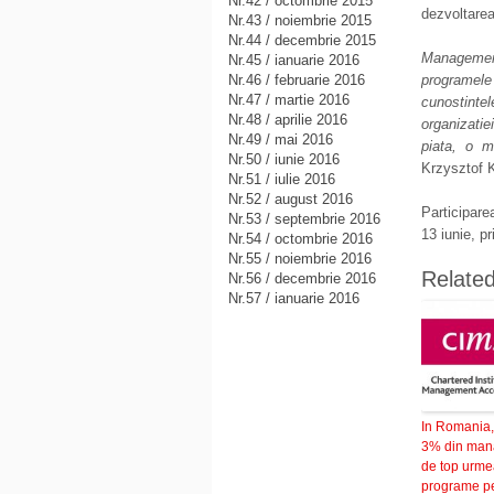
Nr.42 / octombrie 2015
dezvoltarea
Nr.43 / noiembrie 2015
Nr.44 / decembrie 2015
Managementu
Nr.45 / ianuarie 2016
Nr.46 / februarie 2016
programele
Nr.47 / martie 2016
cunostintel
Nr.48 / aprilie 2016
organizati
Nr.49 / mai 2016
piata, o m
Nr.50 / iunie 2016
Krzysztof 
Nr.51 / iulie 2016
Nr.52 / august 2016
Participarea
Nr.53 / septembrie 2016
13 iunie, pr
Nr.54 / octombrie 2016
Nr.55 / noiembrie 2016
Relate
Nr.56 / decembrie 2016
Nr.57 / ianuarie 2016
In Romania,
3% din mana
de top urm
programe p