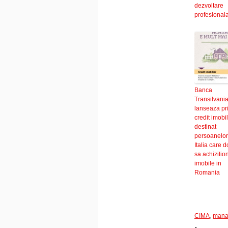
dezvoltare
profesional
Banca
Transilvania 
lanseaza pr
credit imobil
destinat
persoanelor
Italia care 
sa achizitio
imobile in
Romania
CIMA
,
mana