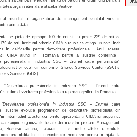
URM
bun, insa companiile locale mai au de parcurs un drum lung pentru a
ritatea organizationala a statelor Vestice.
r-ul mondial al organizatiilor de management contabil vine in
ntru prima data
nta pe piata de aproape 100 de ani si cu peste 229 de mii de
176 de tari, institutul britanic CIMA a reusit sa atinga un nivel inalt
za in calificarile pentru dezvoltare profesionala. Anul acesta,
antii CIMA ajung in Romania pentru a sustine conferinta ”
a profesionala in industria SSC – Drumul catre performanta”,
ofesionistilor locali din domeniile Shared Services Center (SSC) si
iness Services (GBS).
a “Dezvoltarea profesionala in industria SSC – Drumul catre
” sustine dezvoltarea profesionala a top managerilor din Romania
 “
Dezvoltarea profesionala in industria SSC – Drumul catre
a
” sustine evolutia programelor de dezvoltare profesionala din
in intermediul acestei conferinte reprezentantii CIMA isi propun sa
 sa sprijine organizatiile locale din industrii precum Management,
ate, Resurse Umane, Telecom, IT si multe altele, oferindu-le
r acestora abilitatile si cunostintele necesare pentru a ajuta la