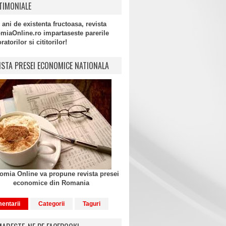
TIMONIALE
 ani de existenta fructoasa, revista
miaOnline.ro impartaseste parerile
atorilor si cititorilor!
ISTA PRESEI ECONOMICE NATIONALA
mia Online va propune revista presei
economice din Romania
entarii
Categorii
Taguri