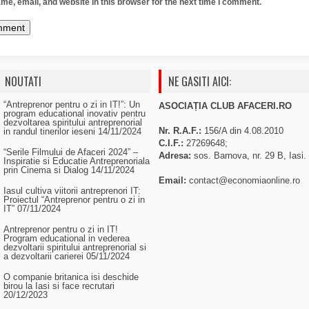
e, email, and website in this browser for the next time I comment.
NOUTATI
NE GASITI AICI:
“Antreprenor pentru o zi in IT!”: Un
ASOCIAȚIA CLUB AFACERI.RO
program educational inovativ pentru
dezvoltarea spiritului antreprenorial
Nr. R.A.F.:
156/A din 4.08.2010
in randul tinerilor ieseni
14/11/2024
C.I.F.:
27269648;
“Serile Filmului de Afaceri 2024” –
Adresa:
sos. Barnova, nr. 29 B, Iasi.
Inspiratie si Educatie Antreprenoriala
prin Cinema si Dialog
14/11/2024
Email:
contact@economiaonline.ro
Iasul cultiva viitorii antreprenori IT:
Proiectul “Antreprenor pentru o zi in
IT”
07/11/2024
Antreprenor pentru o zi in IT!
Program educational in vederea
dezvoltarii spiritului antreprenorial si
a dezvoltarii carierei
05/11/2024
O companie britanica isi deschide
birou la Iasi si face recrutari
20/12/2023