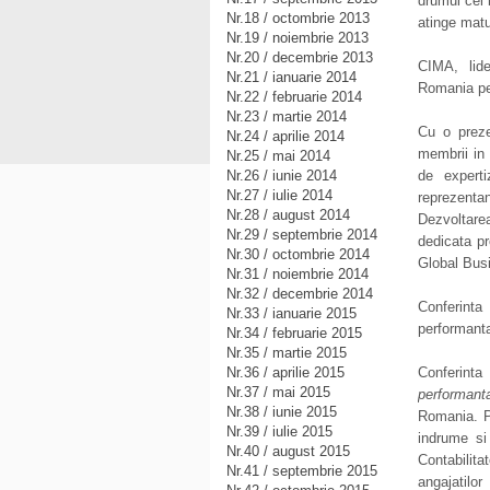
drumul cel 
Nr.18 / octombrie 2013
atinge matu
Nr.19 / noiembrie 2013
Nr.20 / decembrie 2013
CIMA, lide
Nr.21 / ianuarie 2014
Romania pe
Nr.22 / februarie 2014
Nr.23 / martie 2014
Cu o preze
Nr.24 / aprilie 2014
membrii in 
Nr.25 / mai 2014
Nr.26 / iunie 2014
de experti
Nr.27 / iulie 2014
reprezent
Nr.28 / august 2014
Dezvoltare
Nr.29 / septembrie 2014
dedicata pr
Nr.30 / octombrie 2014
Global Bus
Nr.31 / noiembrie 2014
Nr.32 / decembrie 2014
Conferint
Nr.33 / ianuarie 2015
performanta
Nr.34 / februarie 2015
Nr.35 / martie 2015
Nr.36 / aprilie 2015
Conferinta
Nr.37 / mai 2015
performant
Nr.38 / iunie 2015
Romania. Pr
Nr.39 / iulie 2015
indrume si
Nr.40 / august 2015
Contabilit
Nr.41 / septembrie 2015
angajatilo