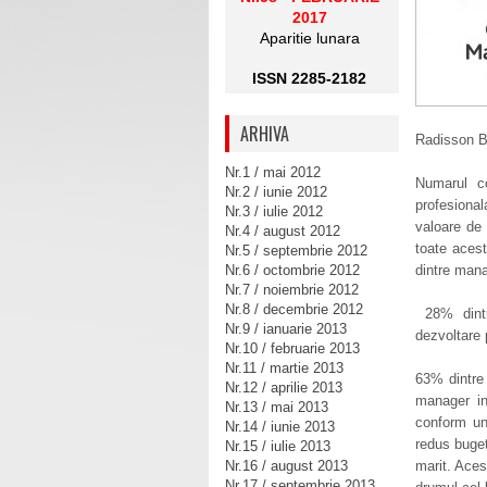
2017
Aparitie lunara
ISSN 2285-2182
ARHIVA
Radisson Bl
Nr.1 / mai 2012
Numarul co
Nr.2 / iunie 2012
profesiona
Nr.3 / iulie 2012
valoare de
Nr.4 / august 2012
toate aces
Nr.5 / septembrie 2012
Nr.6 / octombrie 2012
dintre mana
Nr.7 / noiembrie 2012
Nr.8 / decembrie 2012
28% dintr
Nr.9 / ianuarie 2013
dezvoltare 
Nr.10 / februarie 2013
Nr.11 / martie 2013
63% dintre
Nr.12 / aprilie 2013
manager in
Nr.13 / mai 2013
conform un
Nr.14 / iunie 2013
redus buget
Nr.15 / iulie 2013
Nr.16 / august 2013
marit. Aces
Nr.17 / septembrie 2013