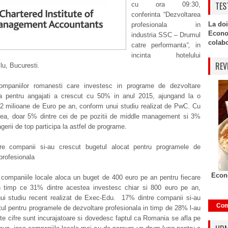
TES
cu ora 09:30,
conferinta “Dezvoltarea
La doi
profesionala in
Econo
industria SSC – Drumul
colabor
catre performanta
“,
in
incinta hotelului
REV
u, Bucuresti.
mpaniilor romanesti care investesc in programe de dezvoltare
la pentru angajati a crescut cu 50% in anul 2015, ajungand la o
 2 milioane de Euro pe an, conform unui studiu realizat de PwC. Cu
tea, doar 5% dintre cei de pe pozitii de middle management si 3%
gerii de top participa la astfel de programe.
e companii si-au crescut bugetul alocat pentru programele de
profesionala
Econo
 companiile locale aloca un buget de 400 euro pe an pentru fiecare
 timp ce 31% dintre acestea investesc chiar si 800 euro pe an,
ui studiu recent realizat de Exec-Edu. 17% dintre companii si-au
Com
ul pentru programele de dezvoltare profesionala in timp de 28% l-au
te cifre sunt incurajatoare si dovedesc faptul ca Romania se afla pe