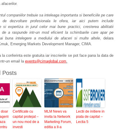
 afacerilor.
l companiilor trebuie sa inteleaga importanta si beneficiile pe care
 de dezvoltare profesionala le ofera, iar aici putem include
e si expertiza in jurul celor mai bune practici, cresterea abilitatii
ei de a raspunde intr-un mod eficient la schimbarile care apar pe
ai buna intelegere a mediului de afaceri si multe altele
, delara
Kmuk, Emerging Markets Development Manager, CIMA.
 la conferinta este gratuita iar inscrierile se pot face pana la data de
intr-un email la
events@cimaglobal.com
.
d Posts
 doar
Certificate cu
MLM News va
Lectii de initiere in
gerii
capital protejat –
invita la Network
piata de capital –
eaza
un nou mod de a
Marketing Forum,
Lectia 5
entru
investi
editia a II-a