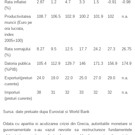
Rata inflatiei
2.87
1.2
4.7
3.3
1.5
-0.91
-0.98
(%)
Productivitatea
108.7
106.5
102.9
100.2
101.9
102
n.a.
muncii (Euro pe
ora lucrata,
index
2005=100)
Rata somajului
8.27
9.5
12.5
17.7
24.2
27.3
26.75
(%)
Datoria publica
105.4
112.9
129.7
146
171.3
156.9
174.9
(%PIB)
Exporturi(preturi
24.0
19.0
22.0
25.0
27.0
29.0
n.a.
curente)
Importuri
38
31
32
33
32
32
n.a.
(preturi curente)
Sursa: date preluate dupa Eurostat si World Bank
Odata cu aparitia si acutizarea crizei din Grecia, autoritatile monetare si
guvernamentale s-au vazut nevoite sa restructureze fundamentele