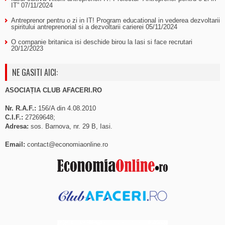
IT”
07/11/2024
Antreprenor pentru o zi in IT! Program educational in vederea dezvoltarii
spiritului antreprenorial si a dezvoltarii carierei
05/11/2024
O companie britanica isi deschide birou la Iasi si face recrutari
20/12/2023
NE GASITI AICI:
ASOCIAȚIA CLUB AFACERI.RO
Nr. R.A.F.:
156/A din 4.08.2010
C.I.F.:
27269648;
Adresa:
sos. Barnova, nr. 29 B, Iasi.
Email:
contact@economiaonline.ro