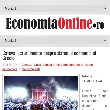
Cateva lucruri inedite despre sistemul economic al
Greciei
31/12/2014
Analize
,
Criza
,
Educatie
,
Integrare europeana
,
Istorie
economica
No comments
Iuliana
TOMULEASA
Grecia sau
Republica Elena,
considerata
deseori si