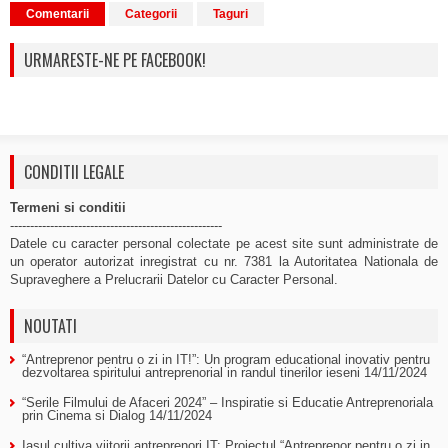
Comentarii
Categorii
Taguri
URMARESTE-NE PE FACEBOOK!
CONDITII LEGALE
Termeni si conditii
-----------------------------------------------------
Datele cu caracter personal colectate pe acest site sunt administrate de
un operator autorizat inregistrat cu nr. 7381 la Autoritatea Nationala de
Supraveghere a Prelucrarii Datelor cu Caracter Personal.
NOUTATI
“Antreprenor pentru o zi in IT!”: Un program educational inovativ pentru
dezvoltarea spiritului antreprenorial in randul tinerilor ieseni
14/11/2024
“Serile Filmului de Afaceri 2024” – Inspiratie si Educatie Antreprenoriala
prin Cinema si Dialog
14/11/2024
Iasul cultiva viitorii antreprenori IT: Proiectul “Antreprenor pentru o zi in