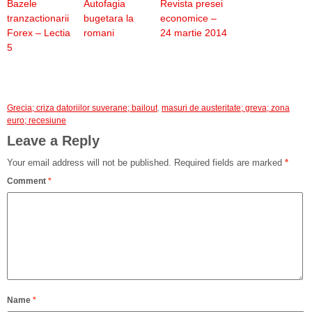
Bazele
Autofagia
Revista presei
tranzactionarii
bugetara la
economice –
Forex – Lectia
romani
24 martie 2014
5
Grecia; criza datoriilor suverane; bailout
,
masuri de austeritate; greva; zona
euro; recesiune
Leave a Reply
Your email address will not be published.
Required fields are marked
*
Comment
*
Name
*