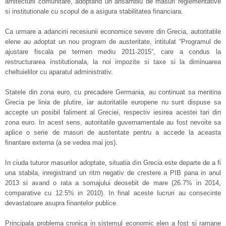
arhitecturii comunitare, adoptand un ansamblu de masuri reglementative
si institutionale cu scopul de a asigura stabilitatea financiara.
Ca urmare a adancirii recesiunii economice severe din Grecia, autoritatile
elene au adoptat un nou program de austeritate, intitulat “Programul de
ajustare fiscala pe termen mediu 2011-2015”, care a condus la
restructurarea institutionala, la noi impozite si taxe si la diminuarea
cheltuielilor cu aparatul administrativ.
Statele din zona euro, cu precadere Germania, au continuat sa mentina
Grecia pe linia de plutire, iar autoritatile europene nu sunt dispuse sa
accepte un posibil faliment al Greciei, respectiv iesirea acestei tari din
zona euro. In acest sens, autoritatile guvernamentale au fost nevoite sa
aplice o serie de masuri de austeritate pentru a accede la aceasta
finantare externa (a se vedea mai jos).
In ciuda tuturor masurilor adoptate, situatia din Grecia este departe de a fi
una stabila, inregistrand un ritm negativ de crestere a PIB pana in anul
2013 si avand o rata a somajului deosebit de mare (26.7% in 2014,
comparative cu 12.5% in 2010). In final aceste lucruri au consecinte
devastatoare asupra finantelor publice.
Principala problema cronica in sistemul economic elen a fost si ramane