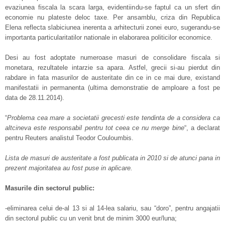
evaziunea fiscala la scara larga, evidentiindu-se faptul ca un sfert din
economie nu plateste deloc taxe. Per ansamblu, criza din Republica
Elena reflecta slabiciunea inerenta a arhitecturii zonei euro, sugerandu-se
importanta particularitatilor nationale in elaborarea politicilor economice.
Desi au fost adoptate numeroase masuri de consolidare fiscala si
monetara, rezultatele intarzie sa apara. Astfel, grecii si-au pierdut din
rabdare in fata masurilor de austeritate din ce in ce mai dure, existand
manifestatii in permanenta (ultima demonstratie de amploare a fost pe
data de 28.11.2014).
“
Problema cea mare a societatii grecesti este tendinta de a considera ca
altcineva este responsabil pentru tot ceea ce nu merge bine
“, a declarat
pentru Reuters analistul Teodor Couloumbis.
Lista de masuri de austeritate a fost publicata in 2010 si de atunci pana in
prezent majoritatea au fost puse in aplicare.
Masurile din sectorul public:
-eliminarea celui de-al 13 si al 14-lea salariu, sau “doro”, pentru angajatii
din sectorul public cu un venit brut de minim 3000 eur/luna;