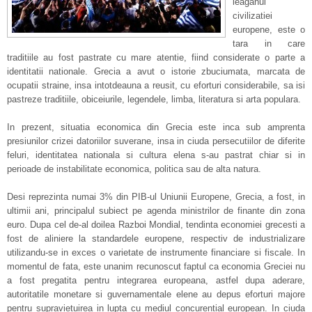
leaganul
civilizatiei
europene, este o
tara in care
traditiile au fost pastrate cu mare atentie, fiind considerate o parte a
identitatii nationale. Grecia a avut o istorie zbuciumata, marcata de
ocupatii straine, insa intotdeauna a reusit, cu eforturi considerabile, sa isi
pastreze traditiile, obiceiurile, legendele, limba, literatura si arta populara.
In prezent, situatia economica din Grecia este inca sub amprenta
presiunilor crizei datoriilor suverane, insa in ciuda persecutiilor de diferite
feluri, identitatea nationala si cultura elena s-au pastrat chiar si in
perioade de instabilitate economica, politica sau de alta natura.
Desi reprezinta numai 3% din PIB-ul Uniunii Europene, Grecia, a fost, in
ultimii ani, principalul subiect pe agenda ministrilor de finante din zona
euro. Dupa cel de-al doilea Razboi Mondial, tendinta economiei grecesti a
fost de aliniere la standardele europene, respectiv de industrializare
utilizandu-se in exces o varietate de instrumente financiare si fiscale. In
momentul de fata, este unanim recunoscut faptul ca economia Greciei nu
a fost pregatita pentru integrarea europeana, astfel dupa aderare,
autoritatile monetare si guvernamentale elene au depus eforturi majore
pentru supravietuirea in lupta cu mediul concurential european. In ciuda