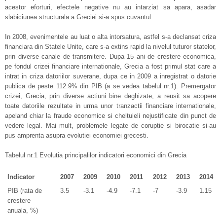
acestor eforturi, efectele negative nu au intarziat sa apara, asadar
slabiciunea structurala a Greciei si-a spus cuvantul.
In 2008, evenimentele au luat o alta intorsatura, astfel s-a declansat criza
financiara din Statele Unite, care s-a extins rapid la nivelul tuturor statelor,
prin diverse canale de transmitere. Dupa 15 ani de crestere economica,
pe fondul crizei financiare internationale, Grecia a fost primul stat care a
intrat in criza datoriilor suverane, dupa ce in 2009 a inregistrat o datorie
publica de peste 112.9% din PIB (a se vedea tabelul nr.1). Premergator
crizei, Grecia, prin diverse actiuni bine deghizate, a reusit sa acopere
toate datoriile rezultate in urma unor tranzactii financiare internationale,
apeland chiar la fraude economice si cheltuieli nejustificate din punct de
vedere legal. Mai mult, problemele legate de coruptie si birocatie si-au
pus amprenta asupra evolutiei economiei grecesti.
Tabelul nr.1 Evolutia principalilor indicatori economici din Grecia
Indicator
2007
2009
2010
2011
2012
2013
2014
PIB (rata de
3.5
-3.1
-4.9
-7.1
-7
-3.9
1.15
crestere
anuala, %)