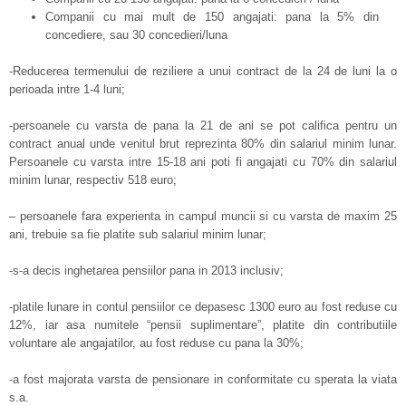
Companii cu mai mult de 150 angajati: pana la 5% din
concediere, sau 30 concedieri/luna
-Reducerea termenului de reziliere a unui contract de la 24 de luni la o
perioada intre 1-4 luni;
-persoanele cu varsta de pana la 21 de ani se pot califica pentru un
contract anual unde venitul brut reprezinta 80% din salariul minim lunar.
Persoanele cu varsta intre 15-18 ani poti fi angajati cu 70% din salariul
minim lunar, respectiv 518 euro;
– persoanele fara experienta in campul muncii si cu varsta de maxim 25
ani, trebuie sa fie platite sub salariul minim lunar;
-s-a decis inghetarea pensiilor pana in 2013 inclusiv;
-platile lunare in contul pensiilor ce depasesc 1300 euro au fost reduse cu
12%, iar asa numitele “pensii suplimentare”, platite din contributiile
voluntare ale angajatilor, au fost reduse cu pana la 30%;
-a fost majorata varsta de pensionare in conformitate cu sperata la viata
s.a.