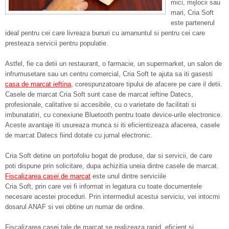
mici, mijlocii sau
mari, Cria Soft
este partenerul
ideal pentru cei care livreaza bunuri cu amanuntul si pentru cei care
presteaza servicii pentru populatie.
Astfel, fie ca detii un restaurant, o farmacie, un supermarket, un salon de
infrumusetare sau un centru comercial, Cria Soft te ajuta sa iti gasesti
casa de marcat ieftina
, corespunzatoare tipului de afacere pe care il detii.
Casele de marcat Cria Soft sunt case de marcat ieftine Datecs,
profesionale, calitative si accesibile, cu o varietate de facilitati si
imbunatatiri, cu conexiune Bluetooth pentru toate device-urile electronice.
Aceste avantaje iti usureaza munca si iti eficientizeaza afacerea, casele
de marcat Datecs fiind dotate cu jurnal electronic.
Cria Soft detine un portofoliu bogat de produse, dar si servicii, de care
poti dispune prin solicitare, dupa achizitia uneia dintre casele de marcat.
Fiscalizarea casei de marcat
este unul dintre serviciile
Cria Soft, prin care vei fi informat in legatura cu toate documentele
necesare acestei proceduri. Prin intermediul acestui serviciu, vei intocmi
dosarul ANAF si vei obtine un numar de ordine.
Fiscalizarea casei tale de marcat se realizeaza rapid, eficient si