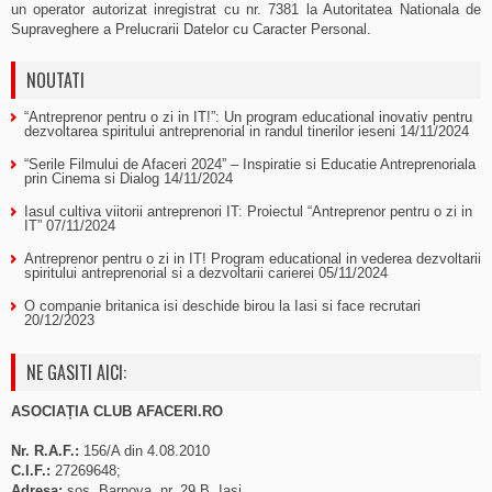
un operator autorizat inregistrat cu nr. 7381 la Autoritatea Nationala de
Supraveghere a Prelucrarii Datelor cu Caracter Personal.
NOUTATI
“Antreprenor pentru o zi in IT!”: Un program educational inovativ pentru
dezvoltarea spiritului antreprenorial in randul tinerilor ieseni
14/11/2024
“Serile Filmului de Afaceri 2024” – Inspiratie si Educatie Antreprenoriala
prin Cinema si Dialog
14/11/2024
Iasul cultiva viitorii antreprenori IT: Proiectul “Antreprenor pentru o zi in
IT”
07/11/2024
Antreprenor pentru o zi in IT! Program educational in vederea dezvoltarii
spiritului antreprenorial si a dezvoltarii carierei
05/11/2024
O companie britanica isi deschide birou la Iasi si face recrutari
20/12/2023
NE GASITI AICI:
ASOCIAȚIA CLUB AFACERI.RO
Nr. R.A.F.:
156/A din 4.08.2010
C.I.F.:
27269648;
Adresa:
sos. Barnova, nr. 29 B, Iasi.