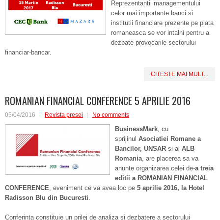
Reprezentantii managementului
celor mai importante banci si
institutii financiare prezente pe piata
romaneasca se vor intalni pentru a
dezbate provocarile sectorului
financiar-bancar.
CITESTE MAI MULT...
ROMANIAN FINANCIAL CONFERENCE 5 APRILIE 2016
05/04/2016
Revista presei
No comments
BusinessMark
, cu
sprijinul
Asociatiei Romane a
Bancilor, UNSAR
si al
ALB
Romania
, are placerea sa va
anunte organizarea celei de-
a treia
editii a
ROMANIAN FINANCIAL
CONFERENCE
, eveniment ce va avea loc pe
5 aprilie 2016, la Hotel
Radisson Blu din Bucuresti
.
Conferinta constituie un prilej de analiza si dezbatere a sectorului