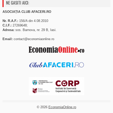
NE GASITI AICI:
ASOCIAȚIA CLUB AFACERI.RO
Nr. R.A.F.:
156/A din 4.08.2010
C.I.F.:
27269648;
Adresa:
sos. Barnova, nr. 29 B, Iasi.
Email:
contact@economiaonline.ro
© 2026
EconomiaOnline.ro