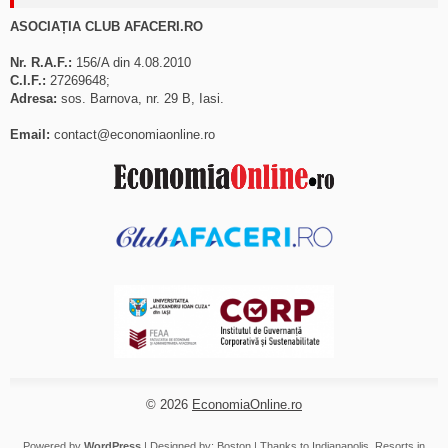
ASOCIAȚIA CLUB AFACERI.RO
Nr. R.A.F.:
156/A din 4.08.2010
C.I.F.:
27269648;
Adresa:
sos. Barnova, nr. 29 B, Iasi.
Email:
contact@economiaonline.ro
© 2026
EconomiaOnline.ro
Powered by
WordPress
| Designed by:
Boston
| Thanks to
Indianapolis
,
Resorts in