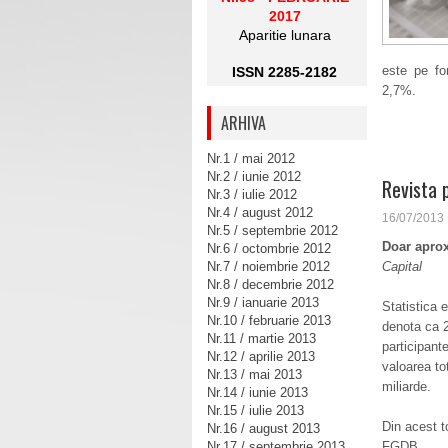
2017
Aparitie lunara
este pe fon
ISSN 2285-2182
2,7%.
ARHIVA
Nr.1 / mai 2012
Nr.2 / iunie 2012
Revista 
Nr.3 / iulie 2012
Nr.4 / august 2012
16/07/2013
Nr.5 / septembrie 2012
Doar aprox
Nr.6 / octombrie 2012
Nr.7 / noiembrie 2012
Capital
Nr.8 / decembrie 2012
Nr.9 / ianuarie 2013
Statistica 
Nr.10 / februarie 2013
denota ca 2
Nr.11 / martie 2013
participant
Nr.12 / aprilie 2013
valoarea to
Nr.13 / mai 2013
miliarde.
Nr.14 / iunie 2013
Nr.15 / iulie 2013
Din acest t
Nr.16 / august 2013
Nr.17 / septembrie 2013
FGDB.