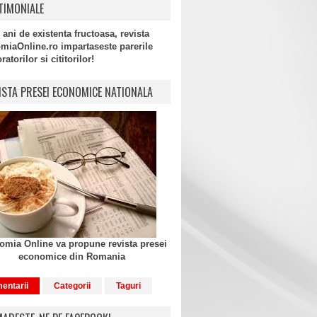
TIMONIALE
 ani de existenta fructoasa, revista
miaOnline.ro impartaseste parerile
atorilor si cititorilor!
ISTA PRESEI ECONOMICE NATIONALA
mia Online va propune revista presei
economice din Romania
entarii
Categorii
Taguri