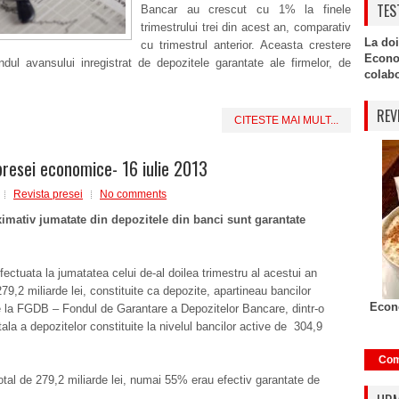
TES
Bancar au crescut cu 1% la finele
trimestrului trei din acest an, comparativ
La doi
cu trimestrul anterior. Aceasta crestere
Econo
dul avansului inregistrat de depozitele garantate ale firmelor, de
colabor
REV
CITESTE MAI MULT...
presei economice- 16 iulie 2013
Revista presei
No comments
imativ jumatate din depozitele din banci sunt garantate
efectuata la jumatatea celui de-al doilea trimestru al acestui an
79,2 miliarde lei, constituite ca depozite, apartineau bancilor
Econo
e la FGDB – Fondul de Garantare a Depozitelor Bancare, dintr-o
tala a depozitelor constituite la nivelul bancilor active de 304,9
Com
otal de 279,2 miliarde lei, numai 55% erau efectiv garantate de