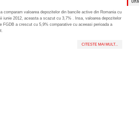
URM
sa comparam valoarea depozitelor din bancile active din Romania cu
unii iunie 2012, aceasta a scazut cu 3,7% . Insa, valoarea depozitelor
de FGDB a crescut cu 5,9% comparative cu aceeasi perioada a
t.
CITESTE MAI MULT...