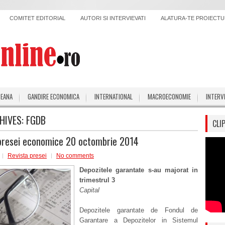
COMITET EDITORIAL
AUTORI SI INTERVIEVATI
ALATURA-TE PROIECTUL
PEANA
GANDIRE ECONOMICA
INTERNATIONAL
MACROECONOMIE
INTERV
HIVES:
FGDB
CLI
presei economice 20 octombrie 2014
Revista presei
No comments
Depozitele garantate s-au majorat in
trimestrul 3
Capital
Depozitele garantate de Fondul de
Garantare a Depozitelor in Sistemul