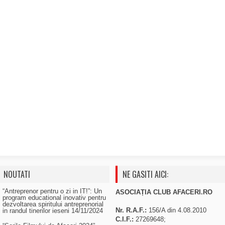
NOUTATI
NE GASITI AICI:
“Antreprenor pentru o zi in IT!”: Un
ASOCIAȚIA CLUB AFACERI.RO
program educational inovativ pentru
dezvoltarea spiritului antreprenorial
Nr. R.A.F.:
156/A din 4.08.2010
in randul tinerilor ieseni
14/11/2024
C.I.F.:
27269648;