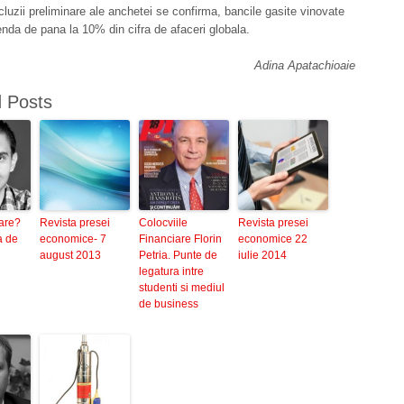
luzii preliminare ale anchetei se confirma, bancile gasite vinovate
nda de pana la 10% din cifra de afaceri globala.
Adina Apatachioaie
d Posts
tare?
Revista presei
Colocviile
Revista presei
a de
economice- 7
Financiare Florin
economice 22
august 2013
Petria. Punte de
iulie 2014
legatura intre
studenti si mediul
de business