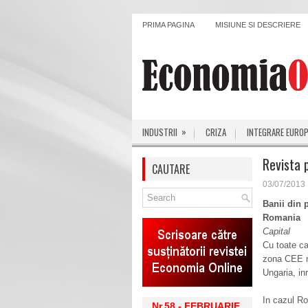
PRIMA PAGINA
MISIUNE SI DESCRIERE
»
INDUSTRII
CRIZA
INTEGRARE EURO
Revista 
CAUTARE
03/07/2013
Banii din p
Romania
Capital
Cu toate ca
zona CEE nu
Ungaria, in
In cazul Ro
Nr.58 - FEBRUARIE