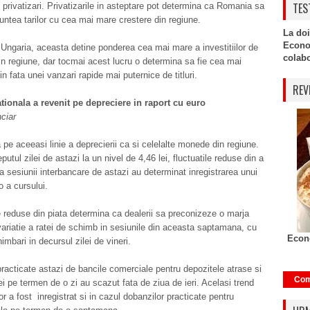
TES
n privatizari. Privatizarile in asteptare pot determina ca Romania sa
fruntea tarilor cu cea mai mare crestere din regiune.
La doi
Econo
Ungaria, aceasta detine ponderea cea mai mare a investitiilor de
colabor
din regiune, dar tocmai acest lucru o determina sa fie cea mai
in fata unei vanzari rapide mai puternice de titluri.
REV
ionala a revenit pe depreciere in raport cu euro
nciar
a pe aceeasi linie a deprecierii ca si celelalte monede din regiune.
eputul zilei de astazi la un nivel de 4,46 lei, fluctuatile reduse din a
a sesiunii interbancare de astazi au determinat inregistrarea unui
o a cursului.
e reduse din piata determina ca dealerii sa preconizeze o marja
ariatie a ratei de schimb in sesiunile din aceasta saptamana, cu
Econo
imbari in decursul zilei de vineri.
racticate astazi de bancile comerciale pentru depozitele atrase si
Com
lei pe termen de o zi au scazut fata de ziua de ieri. Acelasi trend
r a fost inregistrat si in cazul dobanzilor practicate pentru