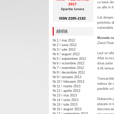
cu banii di
2017
se afle in 
Aparitie lunara
Cat despre 
ISSN 2285-2182
portofoliu 
vulnerabila 
ARHIVA
Moneda nat
Nr.1 / mai 2012
Ziarul Fina
Nr.2 / iunie 2012
Nr.3 / iulie 2012
Leul se afl
Nr.4 / august 2012
Aflat la inc
Nr.5 / septembrie 2012
Nr.6 / octombrie 2012
doua parte 
Nr.7 / noiembrie 2012
4,45 lei/eur
Nr.8 / decembrie 2012
Nr.9 / ianuarie 2013
Tranzactiil
Nr.10 / februarie 2013
redusa de v
Nr.11 / martie 2013
posibile sch
Nr.12 / aprilie 2013
Nr.13 / mai 2013
Dobanzile p
Nr.14 / iunie 2013
plasate in 
Nr.15 / iulie 2013
Nr.16 / august 2013
descrescato
Nr.17 / septembrie 2013