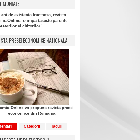
TIMONIALE
 ani de existenta fructoasa, revista
miaOnline.ro impartaseste parerile
atorilor si cititorilor!
ISTA PRESEI ECONOMICE NATIONALA
mia Online va propune revista presei
economice din Romania
entarii
Categorii
Taguri