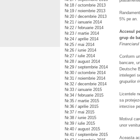
plasamente
Nr.18 / octombrie 2013
Nr.19 / noiembrie 2013
Randamentel
Nr.20 / decembrie 2013
5% pe an.
Nr.21 / ianuarie 2014
Nr.22 / februarie 2014
Accesul pe
Nr.23 / martie 2014
grup de b
Nr.24 / aprilie 2014
Financiarul
Nr.25 / mai 2014
Nr.26 / iunie 2014
Nr.27 / iulie 2014
Conform une
Nr.28 / august 2014
bancare, un
Nr.29 / septembrie 2014
Deutsche B
Nr.30 / octombrie 2014
intelegeri 
Nr.31 / noiembrie 2014
grupurilor r
Nr.32 / decembrie 2014
Nr.33 / ianuarie 2015
Licentele n
Nr.34 / februarie 2015
sa protejeze
Nr.35 / martie 2015
Nr.36 / aprilie 2015
interzise p
Nr.37 / mai 2015
Nr.38 / iunie 2015
Motivul car
Nr.39 / iulie 2015
unor venitu
Nr.40 / august 2015
Nr.41 / septembrie 2015
Aceasta act