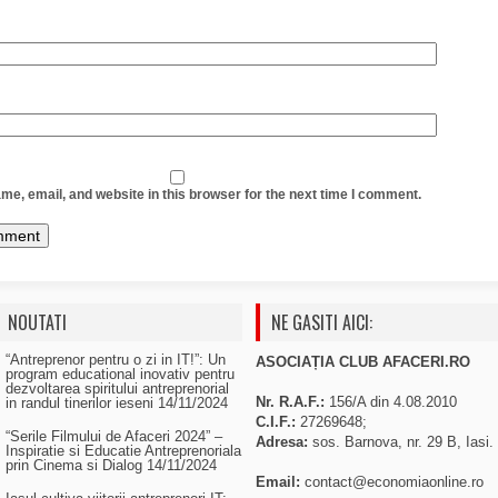
e, email, and website in this browser for the next time I comment.
NOUTATI
NE GASITI AICI:
“Antreprenor pentru o zi in IT!”: Un
ASOCIAȚIA CLUB AFACERI.RO
program educational inovativ pentru
dezvoltarea spiritului antreprenorial
Nr. R.A.F.:
156/A din 4.08.2010
in randul tinerilor ieseni
14/11/2024
C.I.F.:
27269648;
“Serile Filmului de Afaceri 2024” –
Adresa:
sos. Barnova, nr. 29 B, Iasi.
Inspiratie si Educatie Antreprenoriala
prin Cinema si Dialog
14/11/2024
Email:
contact@economiaonline.ro