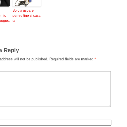
Solutii usoare
omic
pentru tine si casa
august
ta
a Reply
address will not be published.
Required fields are marked
*