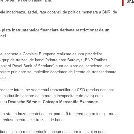
URM
le pe termen de o saptamana.
e incadreaza, astfel, rata dobanzii de politica monetara a BNR, de
 piata instrumentelor financiare derivate restrictionat de un
anci
i anchete a Comisiei Europene realizate asupra practicilor
 grup de treizeci de banci (printre care Barclays, BNP Paribas,
ank si Royal Bank of Scotland) sunt acuzate de incheierea unei
secrete prin care sa impiedice acordarea de licente de tranzactionare
ivale.
ecesare intrarii pe segmentul tranzactiilor cu CSD (produs destinat
 institutiile bancare de intrare in incapacitate de plata) erau
entru
Deutsche Börse si Chicago Mercantile Exchange.
e a stat la baza acestei actiuni pare a fi temerea pentru inregistrarea
ri reduse pentru cele treizeci de banci.
iune incalca reglementarile concurentiale, iar in cazul in care