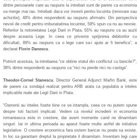
dintre persoanele care au raspuns la intrebari sunt de parere ca economia
va merge mai rau. Intrebati daca vor investi pentru locuinta (renovare sau
achizitie), 48% dintre respondenti au raspuns afirmativ. Din perspectiva
nevoii de credit pentru imbunatatirea locuintei, 59% spun ca nu au nevoie.
Referitor la notorietatea Legii Darii in Plata, 55% au raspuns ca au auzit
despre aceasta Lege. In ceea ce priveste sprijinirea debitorilor cu
dificultati, 89% au raspuns ca o lege care sa-i ajute ar fi benefica”, a
declarat
Florin Danescu
.
Potrivit acestuia, la intrebarea “ce obtine statul din conflictul cu bancile?”,
38% dintre respondenti au raspuns ca “nici nu pierde nici nu castiga”.
Theodor-Cornel Stanescu
, Director General Adjunct Marfin Bank, este
de parere ca sondajul realizat pentru ARB arata ca populatia a inteles
implicatiile reale ale Legii Darii in Plata.
“Oamenii au inteles foarte bine ce se intampla, ceea ce nu putem spune
despre toti factorii implicati. Vedem ca nivelul increderii in economia
romaneasca este in crestere, dar avem momente cand ne dinamitam
singuri. Iar in ultima perioada au aparut foarte multe astfel de initiative
legislative. O crestere economica fara sistem bancar nu poate sa existe.
In loc sa garantam dreptul la proprietate il dinamitam. Inventam legi care