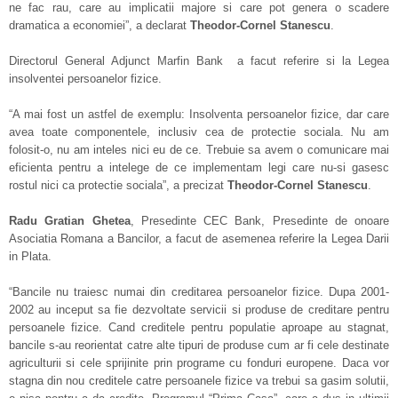
ne fac rau, care au implicatii majore si care pot genera o scadere
dramatica a economiei”, a declarat
Theodor-Cornel Stanescu
.
Directorul General Adjunct Marfin Bank a facut referire si la Legea
insolventei persoanelor fizice.
“A mai fost un astfel de exemplu: Insolventa persoanelor fizice, dar care
avea toate componentele, inclusiv cea de protectie sociala. Nu am
folosit-o, nu am inteles nici eu de ce. Trebuie sa avem o comunicare mai
eficienta pentru a intelege de ce implementam legi care nu-si gasesc
rostul nici ca protectie sociala”, a precizat
Theodor-Cornel Stanescu
.
Radu
Gratian
Ghetea
, Presedinte CEC Bank, Presedinte de onoare
Asociatia Romana a Bancilor, a facut de asemenea referire la Legea Darii
in Plata.
“Bancile nu traiesc numai din creditarea persoanelor fizice. Dupa 2001-
2002 au inceput sa fie dezvoltate servicii si produse de creditare pentru
persoanele fizice. Cand creditele pentru populatie aproape au stagnat,
bancile s-au reorientat catre alte tipuri de produse cum ar fi cele destinate
agriculturii si cele sprijinite prin programe cu fonduri europene. Daca vor
stagna din nou creditele catre persoanele fizice va trebui sa gasim solutii,