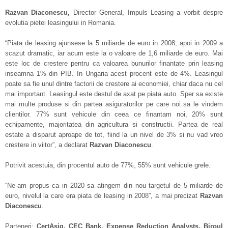
Razvan Diaconescu,
Director General, Impuls Leasing a vorbit despre
evolutia pietei leasingului in Romania.
“Piata de leasing ajunsese la 5 miliarde de euro in 2008, apoi in 2009 a
scazut dramatic, iar acum este la o valoare de 1,6 miliarde de euro. Mai
este loc de crestere pentru ca valoarea bunurilor finantate prin leasing
inseamna 1% din PIB. In Ungaria acest procent este de 4%. Leasingul
poate sa fie unul dintre factorii de crestere ai economiei, chiar daca nu cel
mai important. Leasingul este destul de axat pe piata auto. Sper sa existe
mai multe produse si din partea asiguratorilor pe care noi sa le vindem
clientilor. 77% sunt vehicule din ceea ce finantam noi, 20% sunt
echipamente, majoritatea din agricultura si constructii. Partea de real
estate a disparut aproape de tot, fiind la un nivel de 3% si nu vad vreo
crestere in viitor”, a declarat
Razvan Diaconescu
.
Potrivit acestuia, din procentul auto de 77%, 55% sunt vehicule grele.
“Ne-am propus ca in 2020 sa atingem din nou targetul de 5 miliarde de
euro, nivelul la care era piata de leasing in 2008”, a mai precizat
Razvan
Diaconescu
.
Parteneri:
CertAsig, CEC Bank, Expense Reduction Analysts, Biroul