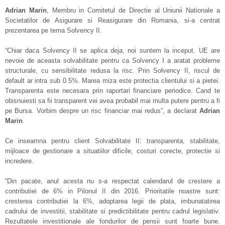
Adrian Marin
, Membru in Comitetul de Directie al Uniunii Nationale a
Societatilor de Asigurare si Reasigurare din Romania, si-a centrat
prezentarea pe tema Solvency II.
“Chiar daca Solvency II se aplica deja, noi suntem la inceput. UE are
nevoie de aceasta solvabilitate pentru ca Solvency I a aratat probleme
structurale, cu sensibilitate redusa la risc. Prin Solvency II, riscul de
default ar intra sub 0.5%. Marea miza este protectia clientului si a pietei.
Transparenta este necesara prin raportari financiare periodice. Cand te
obisnuiesti sa fii transparent vei avea probabil mai multa putere pentru a fi
pe Bursa. Vorbim despre un risc financiar mai redus”, a declarat
Adrian
Marin
.
Ce inseamna pentru client Solvabilitate II: transparenta, stabilitate,
mijloace de gestionare a situatiilor dificile, costuri corecte, protectie si
incredere.
“Din pacate, anul acesta nu s-a respectat calendarul de crestere a
contributiei de 6% in Pilonul II din 2016. Prioritatile noastre sunt:
cresterea contributiei la 6%, adoptarea legii de plata, imbunatatirea
cadrului de investitii, stabilitate si predictibilitate pentru cadrul legislativ.
Rezultatele investitionale ale fondurilor de pensii sunt foarte bune.