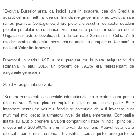
“Evolutia Burselor arata ca indicii sunt in scadere, cea din Grecia a
scazut cel mai mult, iar cea din Irlanda merge cel mai bine. Evolutia sa a
ramas pozitiva. Contagiunea dintre piete a crescut in contextul scaderii
pretului petrolului si nu numai. Romania este putin mai scumpa decat
Ungaria dar este subevoluata fata de tari care Germania si Cehia. Ar fi
asadar oportunitati pentru investitorii de acolo sa cumpere in Romania”, a
declarat
Valentin Ionescu
.
Directorul in cadrul ASF a mai precizat ca in piata asigurarilor din
Romania in anul 2015, un procent de 79,2% era reprezentant de
asigurarile generale si
20,73%, asigurarile de viata.
“Suntem considerati de agentiile internationale ca o piata sigura pentru
titluri de stat. Pentru piata de capital, mai jos de atat nu se poate. Este
important pentru ca volumul fondurilor potentiale de a fi investite sunt
mult mai mici decat la urmatorul nivel de piata emergenta. Companiile
listate au avut o crestere a valorii companiilor listate in indicii principali,
undeva intre 200-500%, intr-un interval de doi ani. Motivul este ca a
crescut foarte mult cererea. Investitorii cauta piete emergente si