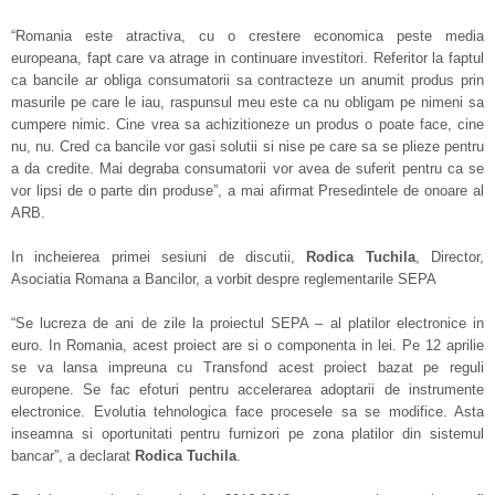
“Romania este atractiva, cu o crestere economica peste media
europeana, fapt care va atrage in continuare investitori. Referitor la faptul
ca bancile ar obliga consumatorii sa contracteze un anumit produs prin
masurile pe care le iau, raspunsul meu este ca nu obligam pe nimeni sa
cumpere nimic. Cine vrea sa achizitioneze un produs o poate face, cine
nu, nu. Cred ca bancile vor gasi solutii si nise pe care sa se plieze pentru
a da credite. Mai degraba consumatorii vor avea de suferit pentru ca se
vor lipsi de o parte din produse”, a mai afirmat Presedintele de onoare al
ARB.
In incheierea primei sesiuni de discutii,
Rodica Tuchila
, Director,
Asociatia Romana a Bancilor, a vorbit despre reglementarile SEPA
“Se lucreza de ani de zile la proiectul SEPA – al platilor electronice in
euro. In Romania, acest proiect are si o componenta in lei. Pe 12 aprilie
se va lansa impreuna cu Transfond acest proiect bazat pe reguli
europene. Se fac efoturi pentru accelerarea adoptarii de instrumente
electronice. Evolutia tehnologica face procesele sa se modifice. Asta
inseamna si oportunitati pentru furnizori pe zona platilor din sistemul
bancar”, a declarat
Rodica Tuchila
.