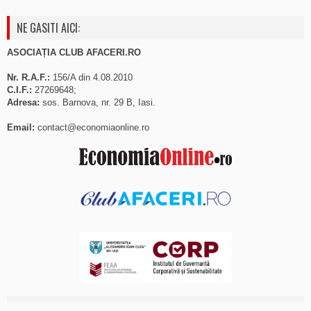
NE GASITI AICI:
ASOCIAȚIA CLUB AFACERI.RO
Nr. R.A.F.:
156/A din 4.08.2010
C.I.F.:
27269648;
Adresa:
sos. Barnova, nr. 29 B, Iasi.
Email:
contact@economiaonline.ro