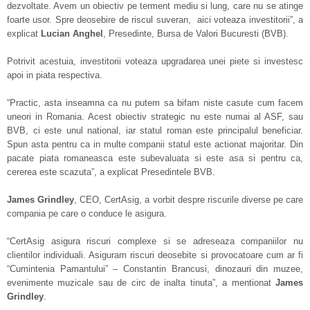
dezvoltate. Avem un obiectiv pe terment mediu si lung, care nu se atinge
foarte usor. Spre deosebire de riscul suveran, aici voteaza investitorii”, a
explicat
Lucian Anghel
, Presedinte, Bursa de Valori Bucuresti (BVB).
Potrivit acestuia, investitorii voteaza upgradarea unei piete si investesc
apoi in piata respectiva.
“Practic, asta inseamna ca nu putem sa bifam niste casute cum facem
uneori in Romania. Acest obiectiv strategic nu este numai al ASF, sau
BVB, ci este unul national, iar statul roman este principalul beneficiar.
Spun asta pentru ca in multe companii statul este actionat majoritar. Din
pacate piata romaneasca este subevaluata si este asa si pentru ca,
cererea este scazuta”, a explicat Presedintele BVB.
James Grindley
, CEO, CertAsig, a vorbit despre riscurile diverse pe care
compania pe care o conduce le asigura.
“CertAsig asigura riscuri complexe si se adreseaza companiilor nu
clientilor individuali. Asiguram riscuri deosebite si provocatoare cum ar fi
“Cumintenia Pamantului” – Constantin Brancusi, dinozauri din muzee,
evenimente muzicale sau de circ de inalta tinuta”, a mentionat
James
Grindley
.