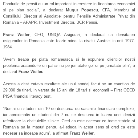
Fondurile de pensii au un rol important in crestere in finantarea economiei
si pe plan social”, a declarat
Mugur Popescu
, CFA, Membru al
Consiliului Director al Asociatiei pentru Pensiile Administrate Privat din
Romania – APAPR, Investment Director, BCR Pensii.
Franz Weiler
, CEO, UNIQA Asigurari, a declarat ca densitatea
asigurarilor in Romania este foarte mica, la nivelul Austriei in anii 1977-
1984.
“Avem treaba pe piata romaneasca si le expunem clientilor nostri
problema aratandu-le un pahar nu pe jumatate gol ci pe jumatate plin”, a
declarat
Franz Weiler.
Acesta a citat cateva rezultate ale unui sondaj facut pe un esantion de
29.000 de tineri, in varsta de 15 ani din 18 tari si economii – First OECD
PISA financial literacy test.
“Numai un student din 10 se descurca cu sarcinile financiare complexe,
iar aproximativ un student din 7 nu se descurca in luarea unei decizii
referitoare la cheltuielile zilnice. Cred ca este necesar ca toate statele si
Romania sa ia masuri pentru a-i educa in acest sens si cred ca este
necesar sa inceapa acum”, a afirmat
Franz Weiler
.