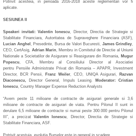
Potrivit acesteia, in perioada 2016-2018 aceste reglementari vor fi
aplicate.
SESIUNEA II
Speakeri invitati: Valentin Ionescu
, Director, Directia de Strategie si
Stabilitate Financiara, Autoritatea de Supraveghere Financiara (ASF),
Lucian Anghel
, Presedinte, Bursa de Valori Bucuresti,
James Grindley
,
CEO, CertAsig,
Adrian Marin
, Membru in Comitetul de Directie al Uniunii
Nationale a Societatilor de Asigurare si Reasigurare din Romania,
Mugur
Popescu
, CFA, Membru al Consiliului Director al Asociatiei
pentru Pensiile Administrate Privat din Romania – APAPR, Investment
Director, BCR Pensii,
Franz Weiler
, CEO, UNIQA Asigurari,
Razvan
Diaconescu,
Director General, Impuls Leasing.
Moderator: Cristian
Ionescu
, Country Manager Expense Reduction Analysts
“Avem peste 11 milioane de contracte de asigurari generale si 3,6
milioane de contracte de asigurari de viata. Pentru Pilonul II sunt in
derulare 6,5 milioane de contracte si numai peste 300.000 pentru Pilonul
III”, a precizat
Valentin Ionescu
, Director, Directia de Strategie si
Stabilitate Financiara, ASF.
Potrivit acestuia, evolutia Burselor este in general in scadere.