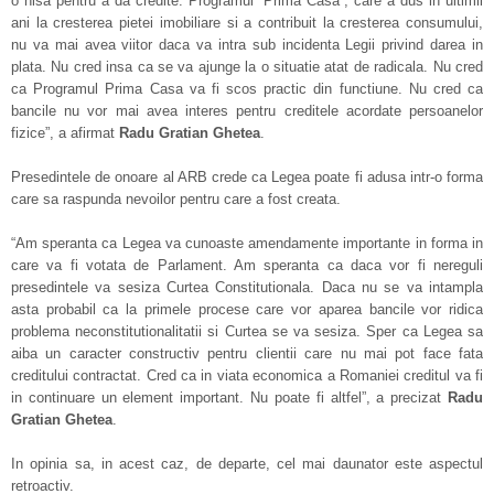
o nisa pentru a da credite. Programul “Prima Casa”, care a dus in ultimii
ani la cresterea pietei imobiliare si a contribuit la cresterea consumului,
nu va mai avea viitor daca va intra sub incidenta Legii privind darea in
plata. Nu cred insa ca se va ajunge la o situatie atat de radicala. Nu cred
ca Programul Prima Casa va fi scos practic din functiune. Nu cred ca
bancile nu vor mai avea interes pentru creditele acordate persoanelor
fizice”, a afirmat
Radu
Gratian
Ghetea
.
Presedintele de onoare al ARB crede ca Legea poate fi adusa intr-o forma
care sa raspunda nevoilor pentru care a fost creata.
“Am speranta ca Legea va cunoaste amendamente importante in forma in
care va fi votata de Parlament. Am speranta ca daca vor fi nereguli
presedintele va sesiza Curtea Constitutionala. Daca nu se va intampla
asta probabil ca la primele procese care vor aparea bancile vor ridica
problema neconstitutionalitatii si Curtea se va sesiza. Sper ca Legea sa
aiba un caracter constructiv pentru clientii care nu mai pot face fata
creditului contractat. Cred ca in viata economica a Romaniei creditul va fi
in continuare un element important. Nu poate fi altfel”, a precizat
Radu
Gratian
Ghetea
.
In opinia sa, in acest caz, de departe, cel mai daunator este aspectul
retroactiv.