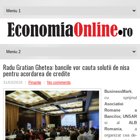
Radu Gratian Ghetea: bancile vor cauta solutii de nisa
pentru acordarea de credite
31/03/2016
Finante
No comments
BusinessMark
,
cu sprijinul
Asociatiei
Romane a
Bancilor, UNSAR
si al
ALB
Romania
, a
organizat cea de-