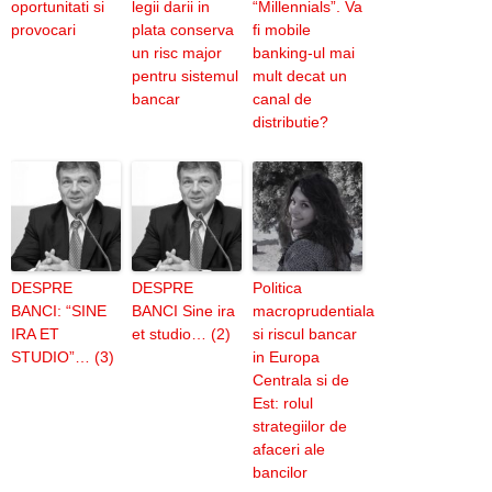
oportunitati si
legii darii in
“Millennials”. Va
provocari
plata conserva
fi mobile
un risc major
banking-ul mai
pentru sistemul
mult decat un
bancar
canal de
distributie?
DESPRE
DESPRE
Politica
BANCI: “SINE
BANCI Sine ira
macroprudentiala
IRA ET
et studio… (2)
si riscul bancar
STUDIO”… (3)
in Europa
Centrala si de
Est: rolul
strategiilor de
afaceri ale
bancilor