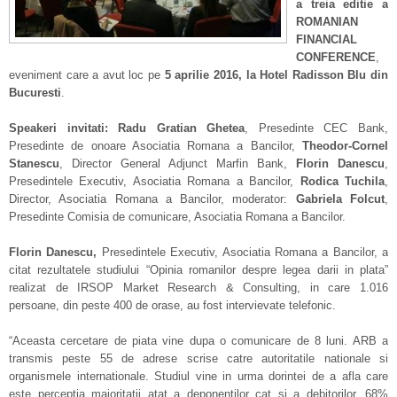
a treia editie a
ROMANIAN
FINANCIAL
CONFERENCE
,
eveniment care a avut loc pe
5 aprilie 2016, la Hotel Radisson Blu din
Bucuresti
.
Speakeri invitati:
Radu Gratian Ghetea
, Presedinte CEC Bank,
Presedinte de onoare Asociatia Romana a Bancilor,
Theodor-Cornel
Stanescu
, Director General Adjunct Marfin Bank,
Florin Danescu
,
Presedintele Executiv, Asociatia Romana a Bancilor,
Rodica Tuchila
,
Director, Asociatia Romana a Bancilor, moderator:
Gabriela Folcut
,
Presedinte Comisia de comunicare, Asociatia Romana a Bancilor.
Florin Danescu,
Presedintele Executiv, Asociatia Romana a Bancilor, a
citat rezultatele studiului “Opinia romanilor despre legea darii in plata”
realizat de IRSOP Market Research & Consulting, in care 1.016
persoane, din peste 400 de orase, au fost intervievate telefonic.
“Aceasta cercetare de piata vine dupa o comunicare de 8 luni. ARB a
transmis peste 55 de adrese scrise catre autoritatile nationale si
organismele internationale. Studiul vine in urma dorintei de a afla care
este perceptia majoritatii atat a deponentilor cat si a debitorilor. 68%