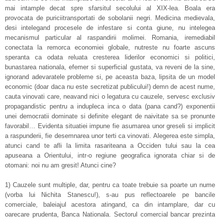
mai intample decat spre sfarsitul secolului al XIX-lea. Boala era
provocata de puriciitransportati de sobolanii negri. Medicina medievala,
desi intelegand procesele de infestare si conta giune, nu intelegea
mecanismul particular al raspandirii molimei. Romania, iremediabil
conectata la remorca economiei globale, nutreste nu foarte ascuns
speranta ca odata reluata cresterea liderilor economici si politici,
bunastarea nationala, efemer si superficial gustata, va reveni de la sine,
ignorand adevaratele probleme si, pe aceasta baza, lipsita de un model
economic (doar daca nu este secretizat publicului!) demn de acest nume,
cauta vinovati care, neavand nici o legatura cu cauzele, servesc exclusiv
propagandistic pentru a indupleca inca o data (pana cand?) exponentii
unei democratii dominate si definite elegant de naivitate sa se pronunte
favorabil… Evidenta situatiei impune fie asumarea unor greseli si implicit
a raspunderii, fie desemnarea unor terti ca vinovati. Alegerea este simpla,
atunci cand te afli la limita rasariteana a Occiden tului sau la cea
apuseana a Orientului, intr-o regiune geografica ignorata chiar si de
otomani: noi nu am gresit! Atunci cine?
1) Cauzele sunt multiple, dar, pentru ca toate trebuie sa poarte un nume
(vorba lui Nichita Stanescu!), s-au pus reflectoarele pe bancile
comerciale, baleiajul acestora atingand, ca din intamplare, dar cu
oarecare prudenta, Banca Nationala. Sectorul comercial bancar prezinta