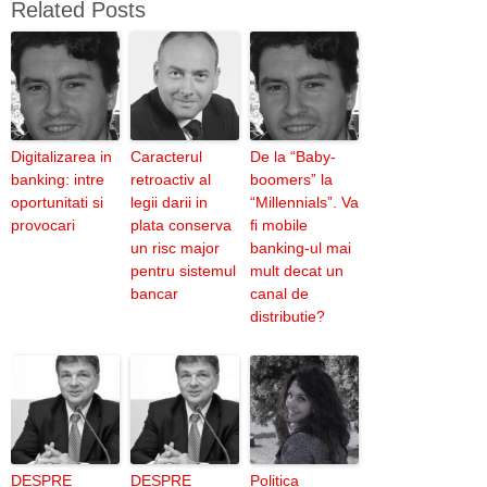
Related Posts
Digitalizarea in
Caracterul
De la “Baby-
banking: intre
retroactiv al
boomers” la
oportunitati si
legii darii in
“Millennials”. Va
provocari
plata conserva
fi mobile
un risc major
banking-ul mai
pentru sistemul
mult decat un
bancar
canal de
distributie?
DESPRE
DESPRE
Politica