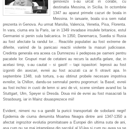
genovezii s-au urcat in corabii, cu
destinatia Messina, in Sicilia. In octombrie
1347 au aparut primele cazuri de boala in
Messina. In ianuarie, boala si-a sem nalat
prezenta in Genova. Au urmat Marsilia, Valencia, Venetia, Pisa, Florenta.
In vara, ciuma era la Paris, iar in 1349 invadase insulele britanice, estul
Germaniei si penin sula balcanica. In 1350, Danemarca, Suedia si Rusia
au fost afectate la randul lor… Reactiile populatiei au fost extreme de
diferite, variind de la panicasi reactii violente la masuri judicioase.
Credinta generala era aceea ca Dumnezeu ii pedepsea pe oameni pentru
pacatele lor. Grupuri mari de cetateni au recurs la autofla gelare, dar, in
acelasi timp, s-au cautat – si gasit! – tapi ispasitori: leprosii au fost
izgoniti din asezari, evreii au fost acuzati ca ar fi otravit apa. In
septembrie 1348, sub tortura, s-au obtinut probele necesare impotriva
evreilor, la Chillon, dandu-se semnalul pentru pogromuri: la Basel, evreii
au fost inchisi in custi de lemn si arsi de vii, scene similare avand loc la
Stuttgart, Ulm, Speyer si Dresda. Doua mii de evrei au fost masacrati la
Strasbourg, iar in Mainz douasprezece mii!
Evident, nimeni nu s-a gandit la puricii transportati de sobolanii negri!
Epidemia de ciuma denumita Moartea Neagra dintre anii 1347-1350 a
afectat ingrozitor evolutia promitatoare a Europei din ultima suta de ani,
asa cum nu se mai intamplase din secolul al VI-lea si cum nu avea sa se