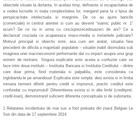
obiectele situate la distanta. In acelasi timp, defineste si incapacitatea de
a vedea lucrurile in toata complexitatea lor, mergand pana la o lipsa de
perspicacitate intelectuala si marginire. De ce au ajuns bancile
(comerciale) in centrul atentiei si cum au devenit “inamic public nr. 1”
acum? De ce nu in urma cu cincisprezecedouazeci de ani? Ce a
declansat cruciada ce acapareaza mass-media si instantele judiciare?
Motivul principal si obiectiv este, asa cum am aratat, situatia fara
precedent de dificila a majoritatii populatiei – situatie inabil disimulata sub
imaginea unei macroeconomii performante dar cu impact asupra unui grup
extrem de restrans. Singura explicatie este aceea a confuziei care se
face intre doua institutii – Institutia Bancara si Institutia Creditului – dintre
care doar prima, fiind materiala si palpabila, este considerata ca
inglobandu-le pe amandoua! Explicatia este simpla: desi exista si in limba
romana termeni diferiti pentru credit si imprumut, practic creditul este
confundat cu imprumutul! Diferentierea exista si in alte limbi (creditpret,
credit-loan), demonstrand suficient diferenta conceptuala si de substanta.
1 Relatarea incidentului de mai sus a fost preluata din ziarul Belgian Le
Soir din data de 17 septembrie 2014.