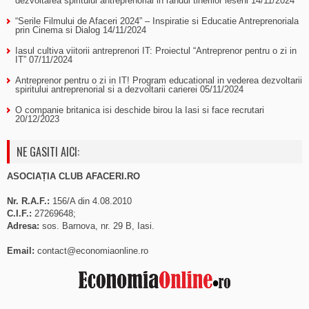
dezvoltarea spiritului antreprenorial in randul tinerilor ieseni
14/11/2024
“Serile Filmului de Afaceri 2024” – Inspiratie si Educatie Antreprenoriala
prin Cinema si Dialog
14/11/2024
Iasul cultiva viitorii antreprenori IT: Proiectul “Antreprenor pentru o zi in
IT”
07/11/2024
Antreprenor pentru o zi in IT! Program educational in vederea dezvoltarii
spiritului antreprenorial si a dezvoltarii carierei
05/11/2024
O companie britanica isi deschide birou la Iasi si face recrutari
20/12/2023
NE GASITI AICI:
ASOCIAȚIA CLUB AFACERI.RO
Nr. R.A.F.:
156/A din 4.08.2010
C.I.F.:
27269648;
Adresa:
sos. Barnova, nr. 29 B, Iasi.
Email:
contact@economiaonline.ro