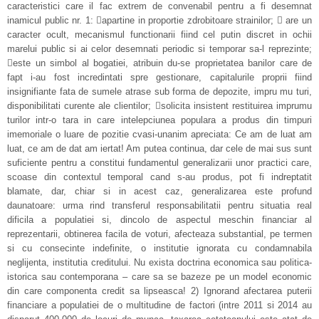
caracteristici care il fac extrem de convenabil pentru a fi desemnat
inamicul public nr. 1: apartine in proportie zdrobitoare strainilor;  are un
caracter ocult, mecanismul functionarii fiind cel putin discret in ochii
marelui public si ai celor desemnati periodic si temporar sa-l reprezinte;
este un simbol al bogatiei, atribuin du-se proprietatea banilor care de
fapt i-au fost incredintati spre gestionare, capitalurile proprii fiind
insignifiante fata de sumele atrase sub forma de depozite, impru mu turi,
disponibilitati curente ale clientilor; solicita insistent restituirea imprumu
turilor intr-o tara in care intelepciunea populara a produs din timpuri
imemoriale o luare de pozitie cvasi-unanim apreciata: Ce am de luat am
luat, ce am de dat am iertat! Am putea continua, dar cele de mai sus sunt
suficiente pentru a constitui fundamentul generalizarii unor practici care,
scoase din contextul temporal cand s-au produs, pot fi indreptatit
blamate, dar, chiar si in acest caz, generalizarea este profund
daunatoare: urma rind transferul responsabilitatii pentru situatia real
dificila a populatiei si, dincolo de aspectul meschin financiar al
reprezentarii, obtinerea facila de voturi, afecteaza substantial, pe termen
si cu consecinte indefinite, o institutie ignorata cu condamnabila
neglijenta, institutia creditului. Nu exista doctrina economica sau politica-
istorica sau contemporana – care sa se bazeze pe un model economic
din care componenta credit sa lipseasca! 2) Ignorand afectarea puterii
financiare a populatiei de o multitudine de factori (intre 2011 si 2014 au