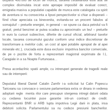
disparut 400.000 de locuri de munca, taxarea cetateanului este atat de
complex disimulata incat este aproape imposibil de evaluat corect,
emigratia masiva a populatiei capabile de munca este catalogata ca spirit
de aventura si nu consecinta a lipsei perspectivelor si chiar a disperarii –
fiind chiar apreciata ca binevenita, evitandu-se un procent fabulos al
somajului! – preturile energiei, in general – se spune ca daca petrolul va fi
gratuit, pretul benzinei ar putea scadea cu aproximativ un leu! – preturile
in euro la cursuri subiective, diferite de cursul oficial, arbitrarul taxelor
locale, taxarea consumului gazului conform unui indice discretionar de
transformare a metrilor cubi, un cost al apei potabile apropiat de al apei
minerale etc.), cruciada este dusa exclusiv impotriva bancilor comerciale,
de pe o pozitie de forta a reprezentarii magistral exprimate de I.L.
Caragiale in a sa Noapte Furtunoasa…
Presa acordazilnic spatii ample, cu intreruperi generate de tragedii reale
sau de intemperii:
Deputatul liberal Daniel Catalin Zamfir i-a solicitat lui Calin Popescu
Tariceanu sa convoace o sesiune parlamentara extra or dinara in vederea
adoptarii regle menta rilor care presupun stergerea intregii datorii odata
cu cedarea locuintei puse garantie intr-un contract de credit.
Reprezentantii BNR si ARB lupta impotriva Legii darii in plata, insa
debitorii solicita Parlamentului sa nu cedeze presiunii bancherilor.