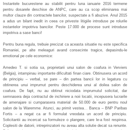
Instantele bucurestene au stabilit pentru luna ianuarie 2016 termene
pentru dosarele deschise de ANPC, care au ca scop eliminarea mai
multor clauze din contractele bancilor, suspectate a fi abuzive. Anul 2015
a adus un bilant inedit in ceea ce priveste litigiile introduse pe rolurile
instantelor impotriva bancilor. Peste 17.000 de procese sunt introduse
impotriva a sase banci!
Pentru buna regula, trebuie precizat ca aceasta situatie nu este specifica
Romaniei, pe alte meleaguri avand consecinte tragice, depasindu-le
emotional pe cele economice:
Amedeo T. si sotia sa, proprietarii unui salon de coafura in Verviers
(Belgia), intampinau importante dificultati finan ciare. Obtinusera un acord
de principiu – verbal, se pare – din partea bancii lor in legatura cu
obtinerea unui imprumut pentru deschiderea unui al doilea salon de
coafura. De fapt, nu au obtinut niciodata imprumutul solicitat, dar
semnasera deja contractul de inchiriere a noii locatii, incepusera lucrarile
de amenajare si cumparasera material de 50.000 de euro pentru noul
salon de la Waremme. Atunci, au primit vestea… Banca – BNP Paribas
Fortis – a negat ca ar fi formulat vreodata un acord de principiu.
Solicitantii au incercat sa formuleze o plangere, care le-a fost respinsa.
Coplesiti de datorii, intreprinzatorii nu aveau alta solutie decat sa renunte.