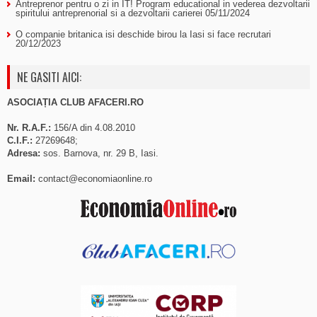
Antreprenor pentru o zi in IT! Program educational in vederea dezvoltarii
spiritului antreprenorial si a dezvoltarii carierei
05/11/2024
O companie britanica isi deschide birou la Iasi si face recrutari
20/12/2023
NE GASITI AICI:
ASOCIAȚIA CLUB AFACERI.RO
Nr. R.A.F.:
156/A din 4.08.2010
C.I.F.:
27269648;
Adresa:
sos. Barnova, nr. 29 B, Iasi.
Email:
contact@economiaonline.ro