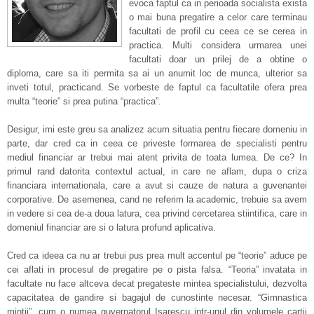
evoca faptul ca in perioada socialista exista
o mai buna pregatire a celor care terminau
facultati de profil cu ceea ce se cerea in
practica. Multi considera urmarea unei
facultati doar un prilej de a obtine o
diploma, care sa iti permita sa ai un anumit loc de munca, ulterior sa
inveti totul, practicand. Se vorbeste de faptul ca facultatile ofera prea
multa “teorie” si prea putina “practica”.
Desigur, imi este greu sa analizez acum situatia pentru fiecare domeniu in
parte, dar cred ca in ceea ce priveste formarea de specialisti pentru
mediul financiar ar trebui mai atent privita de toata lumea. De ce? In
primul rand datorita contextul actual, in care ne aflam, dupa o criza
financiara internationala, care a avut si cauze de natura a guvenantei
corporative. De asemenea, cand ne referim la academic, trebuie sa avem
in vedere si cea de-a doua latura, cea privind cercetarea stiintifica, care in
domeniul financiar are si o latura profund aplicativa.
Cred ca ideea ca nu ar trebui pus prea mult accentul pe “teorie” aduce pe
cei aflati in procesul de pregatire pe o pista falsa. “Teoria” invatata in
facultate nu face altceva decat pregateste mintea specialistului, dezvolta
capacitatea de gandire si bagajul de cunostinte necesar. “Gimnastica
mintii”, cum o numea guvernatorul Isarescu intr-unul din volumele cartii