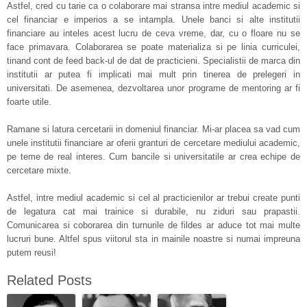
Astfel, cred cu tarie ca o colaborare mai stransa intre mediul academic si
cel financiar e imperios a se intampla. Unele banci si alte institutii
financiare au inteles acest lucru de ceva vreme, dar, cu o floare nu se
face primavara. Colaborarea se poate materializa si pe linia curriculei,
tinand cont de feed back-ul de dat de practicieni. Specialistii de marca din
institutii ar putea fi implicati mai mult prin tinerea de prelegeri in
universitati. De asemenea, dezvoltarea unor programe de mentoring ar fi
foarte utile.
Ramane si latura cercetarii in domeniul financiar. Mi-ar placea sa vad cum
unele institutii financiare ar oferii granturi de cercetare mediului academic,
pe teme de real interes. Cum bancile si universitatile ar crea echipe de
cercetare mixte.
Astfel, intre mediul academic si cel al practicienilor ar trebui create punti
de legatura cat mai trainice si durabile, nu ziduri sau prapastii.
Comunicarea si coborarea din turnurile de fildes ar aduce tot mai multe
lucruri bune. Altfel spus viitorul sta in mainile noastre si numai impreuna
putem reusi!
Related Posts