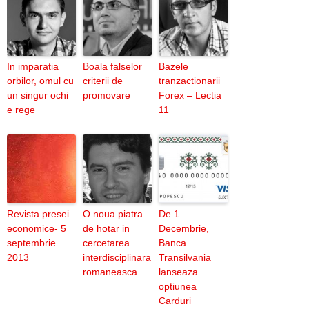
In imparatia
Boala falselor
Bazele
orbilor, omul cu
criterii de
tranzactionarii
un singur ochi
promovare
Forex – Lectia
e rege
11
Revista presei
O noua piatra
De 1
economice- 5
de hotar in
Decembrie,
septembrie
cercetarea
Banca
2013
interdisciplinara
Transilvania
romaneasca
lanseaza
optiunea
Carduri