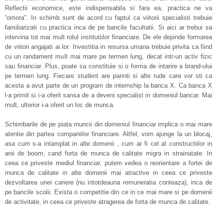
Reflectii economice, este indispensabila si fara ea, practica ne va
“omora”. In schimb sunt de acord cu faptul ca viitorii specialisti trebuie
familiarizati cu practica inca de pe bancile facultatii. Si aici ar trebui sa
intervina tot mai mult rolul institutiilor financiare. De ele depinde formarea
de viitori angajati ai lor. Investitia in resursa umana trebuie privita ca fiind
cu un randament mult mai mare pe termen lung, decat intr-un activ fizic
sau financiar. Plus, poate sa constituie si o forma de intarire a brand-ului
pe termen lung. Fiecare student are parinti si alte rude care vor sti ca
acesta a avut parte de un program de internship la banca X. Ca banca X
l-a primit si i-a oferit sansa de a deveni specialist in domeniul bancar. Mai
mult, ulterior i-a oferit un loc de munca.
Schimbarile de pe piata muncii din domeniul financiar implica o mai mare
atentie din partea companiilor financiare. Altfel, vom ajunge la un blocaj,
asa cum s-a intamplat in alte domenii , cum ar fi cel al constructiilor in
anii de boom, cand forta de munca de calitate migra in strainatate. In
ceea ce priveste mediul financiar, putem vedea o reorientare a fortei de
munca de calitate in alte domenii mai atractive in ceea ce priveste
dezvoltarea unei cariere (nu intotdeauna remuneratia conteaza), inca de
pe bancile scolii. Exista o competitie din ce in ce mai mare si pe domenii
de activitate, in ceea ce priveste atragerea de forta de munca de calitate.