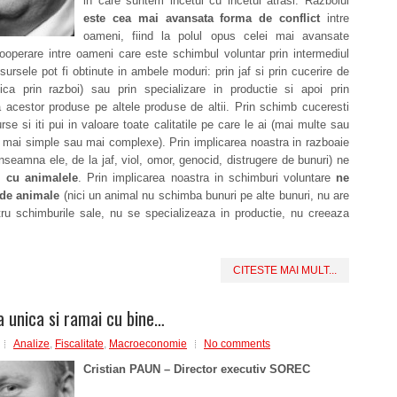
in care suntem incetul cu incetul atrasi. Razboiul
este cea mai avansata forma de conflict
intre
oameni, fiind la polul opus celei mai avansate
ooperare intre oameni care este schimbul voluntar prin intermediul
esursele pot fi obtinute in ambele moduri: prin jaf si prin cucerire de
adica prin razboi) sau prin specializare in productie si apoi prin
 acestor produse pe altele produse de altii. Prin schimb cuceresti
rse si iti pui in valoare toate calitatile pe care le ai (mai multe sau
 mai simple sau mai complexe). Prin implicarea noastra in razboaie
inseamna ele, de la jaf, viol, omor, genocid, distrugere de bunuri) ne
 cu animalele
. Prin implicarea noastra in schimburi voluntare
ne
de animale
(nici un animal nu schimba bunuri pe alte bunuri, nu are
tru schimburile sale, nu se specializeaza in productie, nu creeaza
CITESTE MAI MULT...
a unica si ramai cu bine…
Analize
,
Fiscalitate
,
Macroeconomie
No comments
Cristian PAUN – Director executiv SOREC