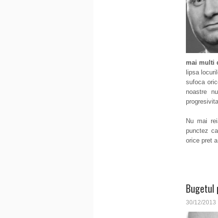
mai multi 
lipsa locur
sufoca oric
noastre nu
progresivita
Nu mai rei
punctez ca
orice pret 
Bugetul 
30/12/2013