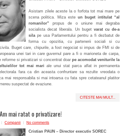
Asistam zilele aceste la o forfota tot mai mare pe
scena politica. Miza este
un buget intitulat “al
romanilor”
propus de o uniune mai degraba
socialista decat liberala. Un buget
varat cu de-a
sila
pe usa Parlamentului pentru a fi dezbatut de
forma cu opozitia, cu partenerii sociali si cu
civila. Buget care, chipurile, a fost negociat si impus de FMI si de
ropeana unei tari in care guvernul pare a fi o marioneta de carpa,
e reforme si privatizari si concentrat doar
pe acomodat veniturile la
ltuielilor
tot mai mari
ale unui stat parca aflat in permanenta
lectorala fara ca din aceasta confruntare sa rezulte vreodata o
ica mai responsabila si mai intoarsa cu fata spre cetateanul platitor
i mereu suspectat de evaziune.
CITESTE MAI MULT...
Am mai ratat o privatizare!
Companii
No comments
Cristian PAUN – Director executiv SOREC