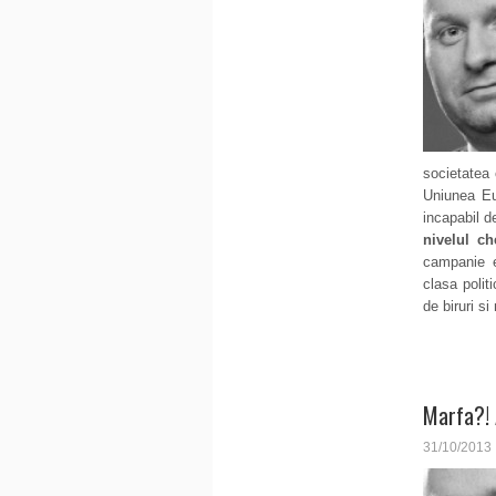
societatea 
Uniunea Eu
incapabil d
nivelul che
campanie e
clasa polit
de biruri s
Marfa?! 
31/10/2013