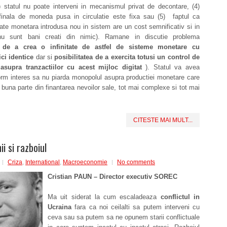
3) statul nu poate interveni in mecanismul privat de decontare, (4)
 finala de moneda pusa in circulatie este fixa sau (5) faptul ca
tate monetara introdusa nou in sistem are un cost semnificativ si in
(nu sunt bani creati din nimic). Ramane in discutie problema
i
de a crea o infinitate
de astfel de sisteme monetare cu
ici identice
dar si
posibilitatea de a exercita totusi un control de
 asupra tranzactiilor cu acest mijloc digitat
). Statul va avea
orm interes sa nu piarda monopolul asupra productiei monetare care
o buna parte din finantarea nevoilor sale, tot mai complexe si tot mai
CITESTE MAI MULT...
ii si razboiul
Criza
,
International
,
Macroeconomie
No comments
Cristian PAUN – Director executiv SOREC
Ma uit siderat la cum escaladeaza
conflictul in
Ucraina
fara ca noi ceilalti sa putem interveni cu
ceva sau sa putem sa ne opunem starii conflictuale