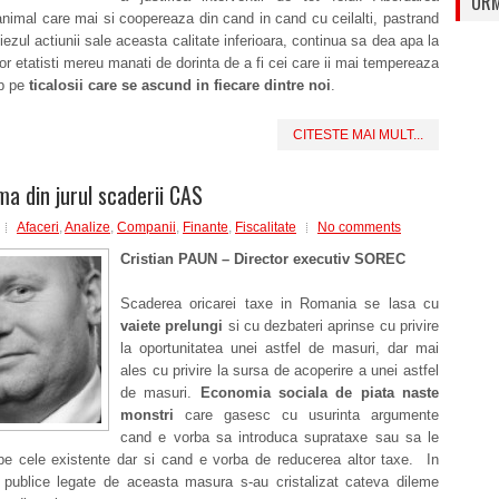
URM
nimal care mai si coopereaza din cand in cand cu ceilalti, pastrand
ezul actiunii sale aceasta calitate inferioara, continua sa dea apa la
r etatisti mereu manati de dorinta de a fi cei care ii mai tempereaza
ip pe
ticalosii care se ascund in fiecare dintre noi
.
CITESTE MAI MULT...
a din jurul scaderii CAS
Afaceri
,
Analize
,
Companii
,
Finante
,
Fiscalitate
No comments
Cristian PAUN – Director executiv SOREC
Scaderea oricarei taxe in Romania se lasa cu
vaiete prelungi
si cu dezbateri aprinse cu privire
la oportunitatea unei astfel de masuri, dar mai
ales cu privire la sursa de acoperire a unei astfel
de masuri.
Economia sociala de piata naste
monstri
care gasesc cu usurinta argumente
cand e vorba sa introduca suprataxe sau sa le
e cele existente dar si cand e vorba de reducerea altor taxe. In
e publice legate de aceasta masura s-au cristalizat cateva dileme