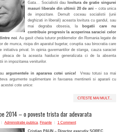
Gata… Socialistii dau
lovitura de gratie singurei
masuri liberale din ultimii 20 de ani
– cota unica
de impozitare. Demult coceau socialistii (unii
deghizati in liberali) aceasta lovitura cu gandul, sau
mai degraba obsesia, la
bogatii care nu
contribuie progresiv la acoperirea saraciei celor
dintre noi
. Au gasit cheia tuturor problemelor din Romania legate de
ilor de munca, risipa din aparatul bugetar, coruptia sau birocratia care
e initiativa privat. In opinia guvernantilor de stanga, cauza saraciei
 pleaca de la aceasta haiducie generalizata ci de la absenta
tii in impozitarea veniturilor.
au
argumentele in apararea cotei unice!
Vreau totusi sa mai
teva argumente suplimentare in favoarea mentinerii si apararii cu
a acestei cote unice:
CITESTE MAI MULT...
pe 2014 – o poveste trista dar adevarata
Administratie publica
,
Finante
1 Comment
Cristian PAUN – Director executiv SOREC