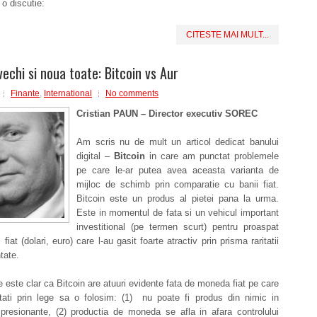
 o discutie:
CITESTE MAI MULT...
vechi si noua toate: Bitcoin vs Aur
Finante
,
International
No comments
Cristian PAUN – Director executiv SOREC
Am scris nu de mult un articol dedicat banului
digital –
Bitcoin
in care am punctat problemele
pe care le-ar putea avea aceasta varianta de
mijloc de schimb prin comparatie cu banii fiat.
Bitcoin este un produs al pietei pana la urma.
Este in momentul de fata si un vehicul important
investitional (pe termen scurt) pentru proaspat
ni fiat (dolari, euro) care l-au gasit foarte atractiv prin prisma raritatii
tate.
 este clar ca Bitcoin are atuuri evidente fata de moneda fiat pe care
tati prin lege sa o folosim: (1) nu poate fi produs din nimic in
mpresionante, (2) productia de moneda se afla in afara controlului