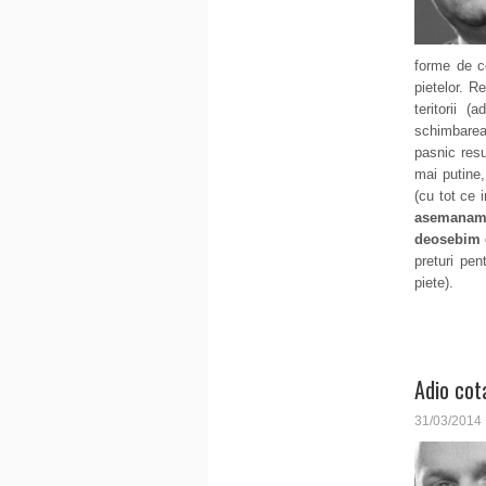
forme de c
pietelor. R
teritorii (
schimbarea
pasnic resu
mai putine,
(cu tot ce 
asemanam
deosebim 
preturi pen
piete).
Adio cot
31/03/2014