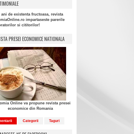
TIMONIALE
 ani de existenta fructoasa, revista
miaOnline.ro impartaseste parerile
atorilor si cititorilor!
ISTA PRESEI ECONOMICE NATIONALA
mia Online va propune revista presei
economice din Romania
entarii
Categorii
Taguri