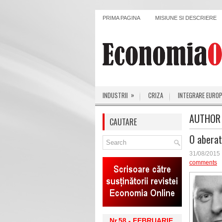
PRIMA PAGINA
MISIUNE SI DESCRIERE
»
INDUSTRII
CRIZA
INTEGRARE EURO
AUTHOR
CAUTARE
O aberati
31/08/2015
comments
Nr.58 - FEBRUARIE