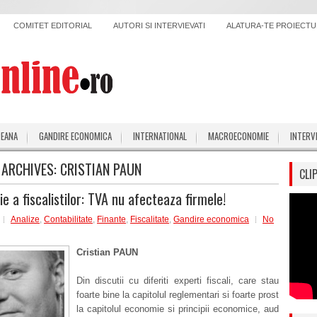
COMITET EDITORIAL
AUTORI SI INTERVIEVATI
ALATURA-TE PROIECTUL
PEANA
GANDIRE ECONOMICA
INTERNATIONAL
MACROECONOMIE
INTERV
 ARCHIVES:
CRISTIAN PAUN
CLI
e a fiscalistilor: TVA nu afecteaza firmele!
Analize
,
Contabilitate
,
Finante
,
Fiscalitate
,
Gandire economica
No
Cristian PAUN
Din discutii cu diferiti experti fiscali, care stau
foarte bine la capitolul reglementari si foarte prost
la capitolul economie si principii economice, aud