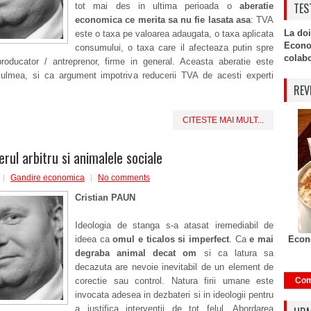
TES
tot mai des in ultima perioada o
aberatie
economica ce merita sa nu fie lasata asa
: TVA
La doi
este o taxa pe valoarea adaugata, o taxa aplicata
Econo
consumului, o taxa care il afecteaza putin spre
colabor
roducator / antreprenor, firme in general. Aceasta aberatie este
culmea, si ca argument impotriva reducerii TVA de acesti experti
REV
CITESTE MAI MULT...
erul arbitru si animalele sociale
Gandire economica
No comments
Cristian PAUN
Ideologia de stanga s-a atasat iremediabil de
ideea ca
omul e ticalos si imperfect
. Ca
e mai
Econo
degraba animal decat om
si ca latura sa
decazuta are nevoie inevitabil de un element de
corectie sau control. Natura firii umane este
Com
invocata adesea in dezbateri si in ideologii pentru
a justifica interventii de tot felul. Abordarea