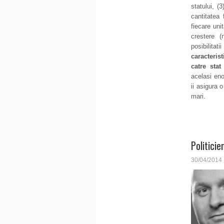
statului, (
cantitatea
fiecare uni
crestere 
posibilitati
caracterist
catre stat
acelasi en
ii asigura 
mari.
Politicien
30/04/2014