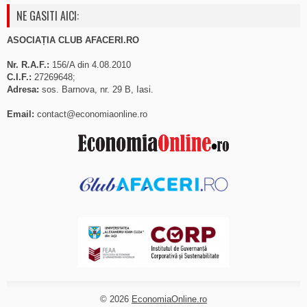
NE GASITI AICI:
ASOCIAȚIA CLUB AFACERI.RO
Nr. R.A.F.:
156/A din 4.08.2010
C.I.F.:
27269648;
Adresa:
sos. Barnova, nr. 29 B, Iasi.
Email:
contact@economiaonline.ro
© 2026
EconomiaOnline.ro