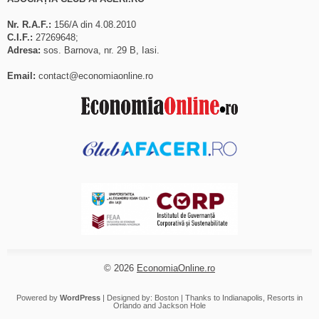
Nr. R.A.F.:
156/A din 4.08.2010
C.I.F.:
27269648;
Adresa:
sos. Barnova, nr. 29 B, Iasi.
Email:
contact@economiaonline.ro
© 2026
EconomiaOnline.ro
Powered by
WordPress
| Designed by:
Boston
| Thanks to
Indianapolis
,
Resorts in
Orlando
and
Jackson Hole