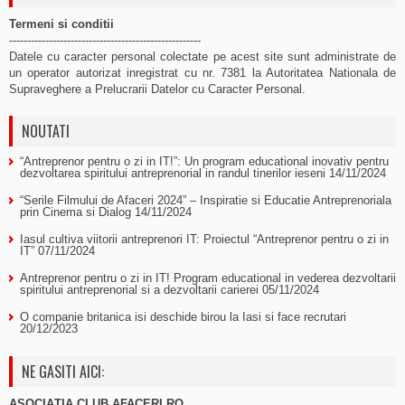
Termeni si conditii
-----------------------------------------------------
Datele cu caracter personal colectate pe acest site sunt administrate de
un operator autorizat inregistrat cu nr. 7381 la Autoritatea Nationala de
Supraveghere a Prelucrarii Datelor cu Caracter Personal.
NOUTATI
“Antreprenor pentru o zi in IT!”: Un program educational inovativ pentru
dezvoltarea spiritului antreprenorial in randul tinerilor ieseni
14/11/2024
“Serile Filmului de Afaceri 2024” – Inspiratie si Educatie Antreprenoriala
prin Cinema si Dialog
14/11/2024
Iasul cultiva viitorii antreprenori IT: Proiectul “Antreprenor pentru o zi in
IT”
07/11/2024
Antreprenor pentru o zi in IT! Program educational in vederea dezvoltarii
spiritului antreprenorial si a dezvoltarii carierei
05/11/2024
O companie britanica isi deschide birou la Iasi si face recrutari
20/12/2023
NE GASITI AICI:
ASOCIAȚIA CLUB AFACERI.RO