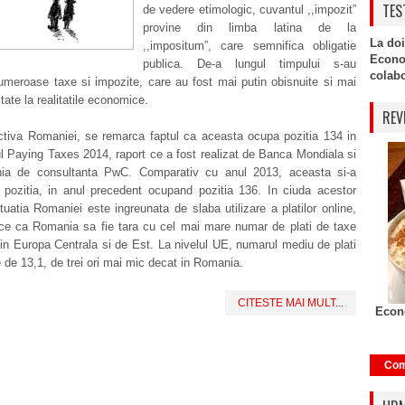
TES
de vedere etimologic, cuvantul ,,impozit”
provine din limba latina de la
La doi
,,impositum”, care semnifica obligatie
Econo
publica. De-a lungul timpului s-au
colabor
umeroase taxe si impozite, care au fost mai putin obisnuite si mai
tate la realitatile economice.
REV
ctiva Romaniei, se remarca faptul ca aceasta ocupa pozitia 134 in
 Paying Taxes 2014, raport ce a fost realizat de Banca Mondiala si
ia de consultanta PwC. Comparativ cu anul 2013, aceasta si-a
t pozitia, in anul precedent ocupand pozitia 136. In ciuda acestor
tuatia Romaniei este ingreunata de slaba utilizare a platilor online,
ce ca Romania sa fie tara cu cel mai mare numar de plati de taxe
din Europa Centrala si de Est. La nivelul UE, numarul mediu de plati
e de 13,1, de trei ori mai mic decat in Romania.
CITESTE MAI MULT...
Econo
Com