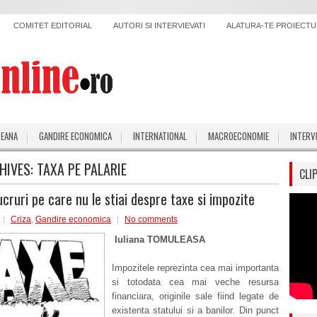
COMITET EDITORIAL
AUTORI SI INTERVIEVATI
ALATURA-TE PROIECTUL
PEANA
GANDIRE ECONOMICA
INTERNATIONAL
MACROECONOMIE
INTERV
HIVES:
TAXA PE PALARIE
CLI
ucruri pe care nu le stiai despre taxe si impozite
Criza
,
Gandire economica
No comments
Iuliana TOMULEASA
Impozitele reprezinta cea mai importanta
si totodata cea mai veche resursa
financiara, originile sale fiind legate de
existenta statului si a banilor. Din punct