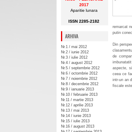
2017
Aparitie lunara
ISSN 2285-2182
remarcat n
putin conec
ARHIVA
Din perspe
Nr.1 / mai 2012
clasamentul
Nr.2 / iunie 2012
de compan
Nr.3 / iulie 2012
imbunatati
Nr.4 / august 2012
Nr.5 / septembrie 2012
aspecte, si
Nr.6 / octombrie 2012
ceea ce fa
Nr.7 / noiembrie 2012
intr-un an 
Nr.8 / decembrie 2012
fiscale est
Nr.9 / ianuarie 2013
Nr.10 / februarie 2013
Nr.11 / martie 2013
Nr.12 / aprilie 2013
Nr.13 / mai 2013
Nr.14 / iunie 2013
Nr.15 / iulie 2013
Nr.16 / august 2013
Nr.17 / septembrie 2013