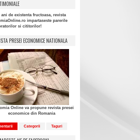
TIMONIALE
 ani de existenta fructoasa, revista
miaOnline.ro impartaseste parerile
atorilor si cititorilor!
ISTA PRESEI ECONOMICE NATIONALA
mia Online va propune revista presei
economice din Romania
entarii
Categorii
Taguri