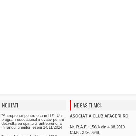
NOUTATI
NE GASITI AICI:
“Antreprenor pentru o zi in IT!”: Un
ASOCIAȚIA CLUB AFACERI.RO
program educational inovativ pentru
dezvoltarea spiritului antreprenorial
Nr. R.A.F.:
156/A din 4.08.2010
in randul tinerilor ieseni
14/11/2024
C.I.F.:
27269648;