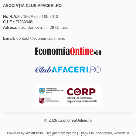
ASOCIAȚIA CLUB AFACERI.RO
Nr. R.A.F.:
156/A din 4.08.2010
C.I.F.:
27269648;
Adresa:
sos. Barnova, nr. 29 B, Iasi.
Email:
contact@economiaonline.ro
© 2026
EconomiaOnline.ro
Powered by
WordPress
| Designed by:
Boston
| Thanks to
Indianapolis
,
Resorts in