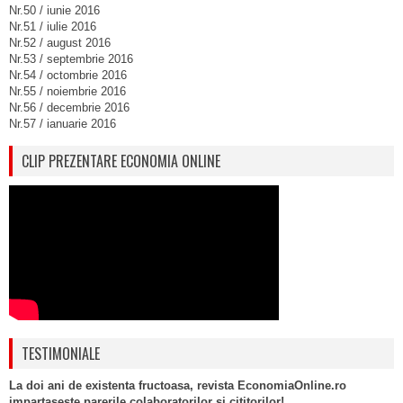
Nr.50 / iunie 2016
Nr.51 / iulie 2016
Nr.52 / august 2016
Nr.53 / septembrie 2016
Nr.54 / octombrie 2016
Nr.55 / noiembrie 2016
Nr.56 / decembrie 2016
Nr.57 / ianuarie 2016
CLIP PREZENTARE ECONOMIA ONLINE
TESTIMONIALE
La doi ani de existenta fructoasa, revista EconomiaOnline.ro
impartaseste parerile colaboratorilor si cititorilor!