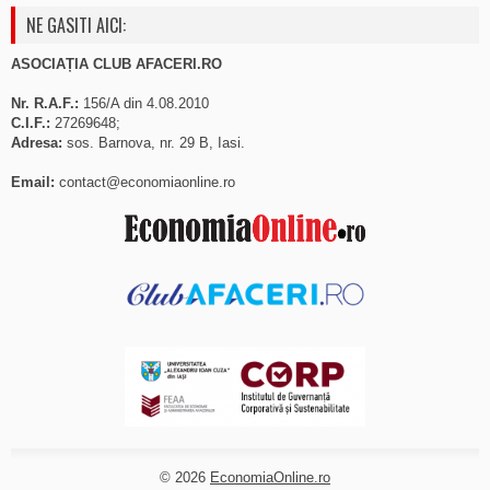
NE GASITI AICI:
ASOCIAȚIA CLUB AFACERI.RO
Nr. R.A.F.:
156/A din 4.08.2010
C.I.F.:
27269648;
Adresa:
sos. Barnova, nr. 29 B, Iasi.
Email:
contact@economiaonline.ro
© 2026
EconomiaOnline.ro