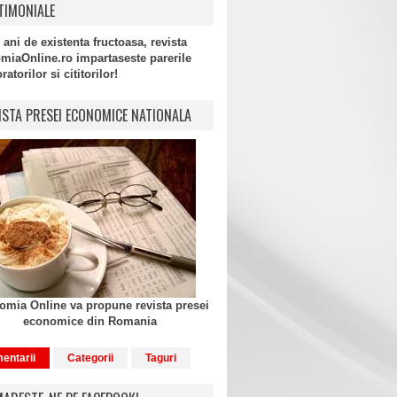
TIMONIALE
 ani de existenta fructoasa, revista
miaOnline.ro impartaseste parerile
atorilor si cititorilor!
ISTA PRESEI ECONOMICE NATIONALA
mia Online va propune revista presei
economice din Romania
entarii
Categorii
Taguri