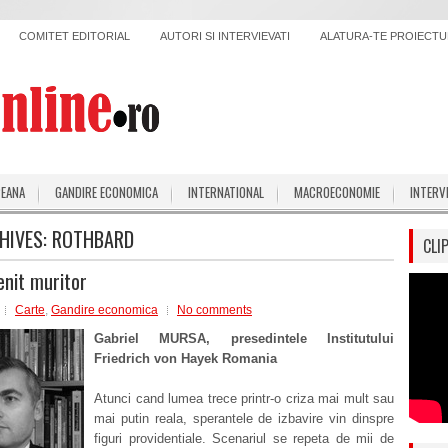
COMITET EDITORIAL
AUTORI SI INTERVIEVATI
ALATURA-TE PROIECTUL
PEANA
GANDIRE ECONOMICA
INTERNATIONAL
MACROECONOMIE
INTERV
HIVES:
ROTHBARD
CLI
enit muritor
Carte
,
Gandire economica
No comments
Gabriel MURSA, presedintele Institutului
Friedrich von Hayek Romania
Atunci cand lumea trece printr-o criza mai mult sau
mai putin reala, sperantele de izbavire vin dinspre
figuri providentiale. Scenariul se repeta de mii de