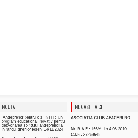
NOUTATI
NE GASITI AICI:
“Antreprenor pentru o zi in IT!”: Un
ASOCIAȚIA CLUB AFACERI.RO
program educational inovativ pentru
dezvoltarea spiritului antreprenorial
Nr. R.A.F.:
156/A din 4.08.2010
in randul tinerilor ieseni
14/11/2024
C.I.F.:
27269648;