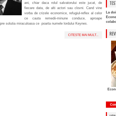
TES
ani, chiar daca rolul salvatorului este jucat, de
fiecare data, de alti actori sau clovni. Cand vine
La doi
vorba de crizele economice, refugiul-reflex al celor
Econo
ce cauta remedii-minune conduce, aproape
colabor
 spre solutia miraculoasa ce poarta numele lordului Keynes.
REV
CITESTE MAI MULT...
Econo
Com