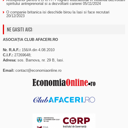
spiritului antreprenorial si a dezvoltarii carierei
05/11/2024
O companie britanica isi deschide birou la Iasi si face recrutari
20/12/2023
NE GASITI AICI:
ASOCIAȚIA CLUB AFACERI.RO
Nr. R.A.F.:
156/A din 4.08.2010
C.I.F.:
27269648;
Adresa:
sos. Barnova, nr. 29 B, Iasi.
Email:
contact@economiaonline.ro