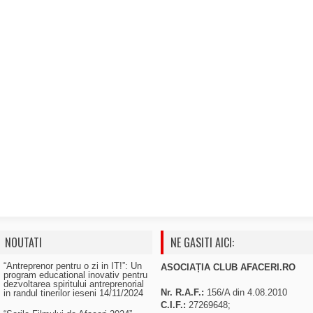
NOUTATI
NE GASITI AICI:
“Antreprenor pentru o zi in IT!”: Un
ASOCIAȚIA CLUB AFACERI.RO
program educational inovativ pentru
dezvoltarea spiritului antreprenorial
Nr. R.A.F.:
156/A din 4.08.2010
in randul tinerilor ieseni
14/11/2024
C.I.F.:
27269648;