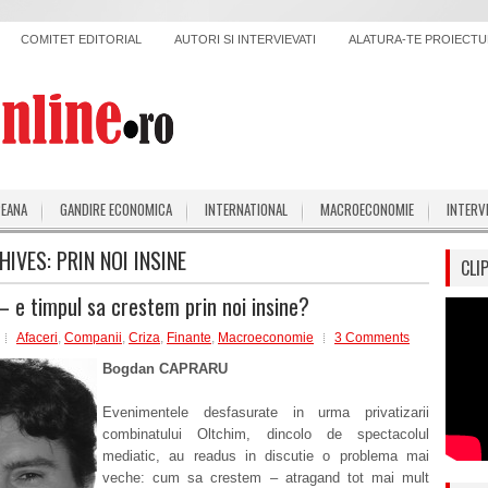
COMITET EDITORIAL
AUTORI SI INTERVIEVATI
ALATURA-TE PROIECTUL
PEANA
GANDIRE ECONOMICA
INTERNATIONAL
MACROECONOMIE
INTERV
HIVES:
PRIN NOI INSINE
CLI
– e timpul sa crestem prin noi insine?
Afaceri
,
Companii
,
Criza
,
Finante
,
Macroeconomie
3 Comments
Bogdan CAPRARU
Evenimentele desfasurate in urma privatizarii
combinatului Oltchim, dincolo de spectacolul
mediatic, au readus in discutie o problema mai
veche: cum sa crestem – atragand tot mai mult