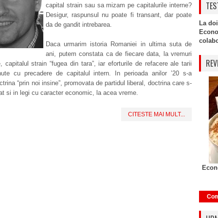
TES
capital strain sau sa mizam pe capitalurile interne?
Desigur, raspunsul nu poate fi transant, dar poate
La doi
da de gandit intrebarea.
Econo
colabor
Daca urmarim istoria Romaniei in ultima suta de
ani, putem constata ca de fiecare data, la vremuri
REV
, capitalul strain “fugea din tara”, iar eforturile de refacere ale tarii
nute cu precadere de capitalul intern. In perioada anilor ’20 s-a
trina “prin noi insine”, promovata de partidul liberal, doctrina care s-
at si in legi cu caracter economic, la acea vreme.
CITESTE MAI MULT...
Econo
Com