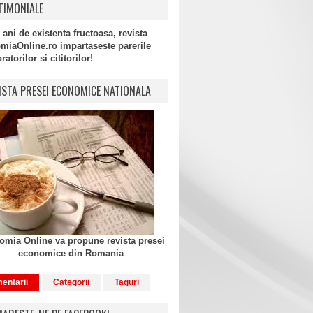
TIMONIALE
 ani de existenta fructoasa, revista
miaOnline.ro impartaseste parerile
atorilor si cititorilor!
ISTA PRESEI ECONOMICE NATIONALA
mia Online va propune revista presei
economice din Romania
entarii
Categorii
Taguri