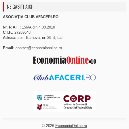
NE GASITI AICI:
ASOCIAȚIA CLUB AFACERI.RO
Nr. R.A.F.:
156/A din 4.08.2010
C.I.F.:
27269648;
Adresa:
sos. Barnova, nr. 29 B, Iasi.
Email:
contact@economiaonline.ro
© 2026
EconomiaOnline.ro