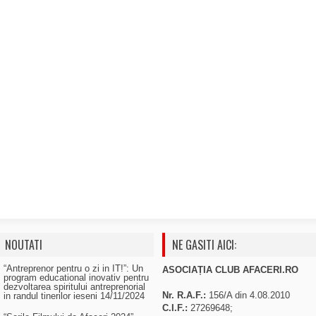
NOUTATI
NE GASITI AICI:
“Antreprenor pentru o zi in IT!”: Un
ASOCIAȚIA CLUB AFACERI.RO
program educational inovativ pentru
dezvoltarea spiritului antreprenorial
Nr. R.A.F.:
156/A din 4.08.2010
in randul tinerilor ieseni
14/11/2024
C.I.F.:
27269648;