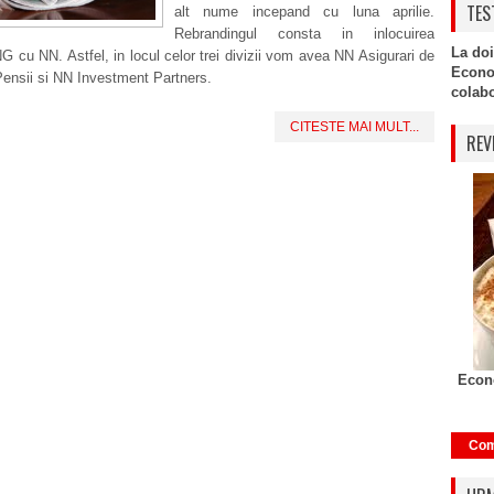
TES
alt nume incepand cu luna aprilie.
Rebrandingul consta in inlocuirea
La doi
 ING cu NN. Astfel, in locul celor trei divizii vom avea NN Asigurari de
Econo
ensii si NN Investment Partners.
colabor
CITESTE MAI MULT...
REV
Econo
Com