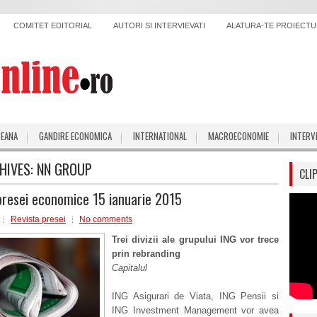
COMITET EDITORIAL
AUTORI SI INTERVIEVATI
ALATURA-TE PROIECTUL
PEANA
GANDIRE ECONOMICA
INTERNATIONAL
MACROECONOMIE
INTERV
HIVES:
NN GROUP
CLI
presei economice 15 ianuarie 2015
Revista presei
No comments
Trei divizii ale grupului ING vor trece
prin rebranding
Capitalul
ING Asigurari de Viata, ING Pensii si
ING Investment Management vor avea