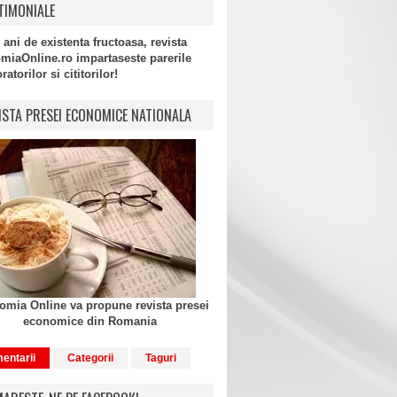
TIMONIALE
 ani de existenta fructoasa, revista
miaOnline.ro impartaseste parerile
atorilor si cititorilor!
ISTA PRESEI ECONOMICE NATIONALA
mia Online va propune revista presei
economice din Romania
entarii
Categorii
Taguri