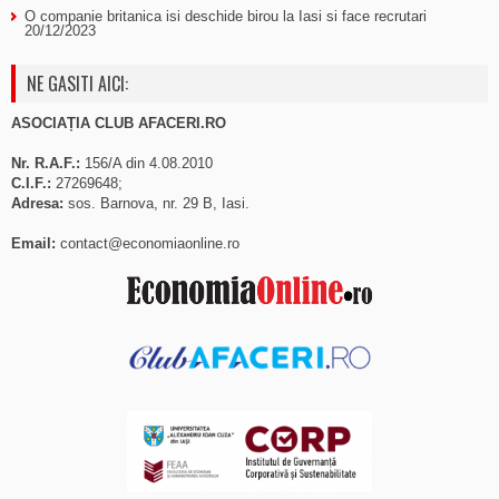
O companie britanica isi deschide birou la Iasi si face recrutari
20/12/2023
NE GASITI AICI:
ASOCIAȚIA CLUB AFACERI.RO
Nr. R.A.F.:
156/A din 4.08.2010
C.I.F.:
27269648;
Adresa:
sos. Barnova, nr. 29 B, Iasi.
Email:
contact@economiaonline.ro