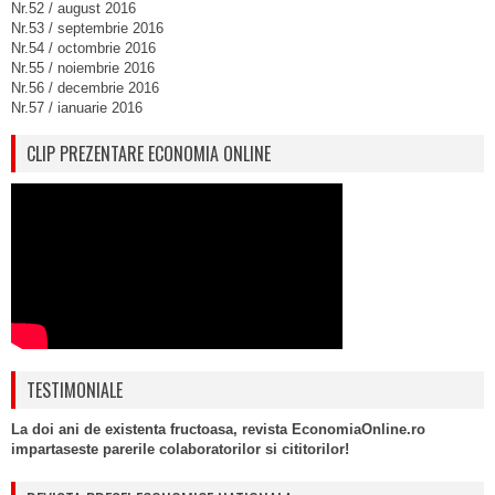
Nr.52 / august 2016
Nr.53 / septembrie 2016
Nr.54 / octombrie 2016
Nr.55 / noiembrie 2016
Nr.56 / decembrie 2016
Nr.57 / ianuarie 2016
CLIP PREZENTARE ECONOMIA ONLINE
TESTIMONIALE
La doi ani de existenta fructoasa, revista EconomiaOnline.ro
impartaseste parerile colaboratorilor si cititorilor!