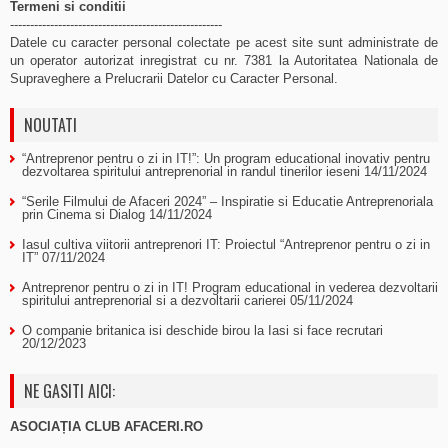
Termeni si conditii
-----------------------------------------------------
Datele cu caracter personal colectate pe acest site sunt administrate de
un operator autorizat inregistrat cu nr. 7381 la Autoritatea Nationala de
Supraveghere a Prelucrarii Datelor cu Caracter Personal.
NOUTATI
“Antreprenor pentru o zi in IT!”: Un program educational inovativ pentru
dezvoltarea spiritului antreprenorial in randul tinerilor ieseni
14/11/2024
“Serile Filmului de Afaceri 2024” – Inspiratie si Educatie Antreprenoriala
prin Cinema si Dialog
14/11/2024
Iasul cultiva viitorii antreprenori IT: Proiectul “Antreprenor pentru o zi in
IT”
07/11/2024
Antreprenor pentru o zi in IT! Program educational in vederea dezvoltarii
spiritului antreprenorial si a dezvoltarii carierei
05/11/2024
O companie britanica isi deschide birou la Iasi si face recrutari
20/12/2023
NE GASITI AICI:
ASOCIAȚIA CLUB AFACERI.RO