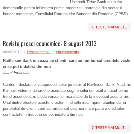
Unicredit Tiriac Bank au initiat
demersurile pentru infiintarea primei organizatii patronale din sectorul
bancar romanesc, Consiliului Patronatelor Bancare din Romania (CPBR).
CITESTE MAI MULT...
Revista presei economice- 8 august 2013
08/08/2013
Revista presei
No comments
Raiffeisen Bank mizeaza pe clientii care au rambursat creditele vechi
si se pot indatora din nou
Ziarul Financiar
Conform declaratiei vicepresedintelui pe retail al Raiffeisen Bank, Vladimir
Kalinov, volumul de credite acordate segmentului de retail a trecut pe un
trend ascendent, in ciuda vanzarilor mai slabe de la inceputul acestui an.
Unul dintre efectele acestei cresteri fiind ieftinirea imprumuturilor, dar si
portofoliul de clienti care au rambursat cea mai mare parte a creditelor
contractate in trecut si se pot indatora din nou.
CITESTE MAI MULT...