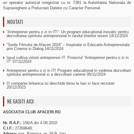
un operator autorizat inregistrat cu nr. 7381 la Autoritatea Nationala de
Supraveghere a Prelucrarii Datelor cu Caracter Personal.
NOUTATI
“Antreprenor pentru o zi in IT!”: Un program educational inovativ pentru
dezvoltarea spiritului antreprenorial in randul tinerilor ieseni
14/11/2024
“Serile Filmului de Afaceri 2024” – Inspiratie si Educatie Antreprenoriala
prin Cinema si Dialog
14/11/2024
Iasul cultiva viitorii antreprenori IT: Proiectul “Antreprenor pentru o zi in
IT”
07/11/2024
Antreprenor pentru o zi in IT! Program educational in vederea dezvoltarii
spiritului antreprenorial si a dezvoltarii carierei
05/11/2024
O companie britanica isi deschide birou la Iasi si face recrutari
20/12/2023
NE GASITI AICI:
ASOCIAȚIA CLUB AFACERI.RO
Nr. R.A.F.:
156/A din 4.08.2010
C.I.F.:
27269648;
Adresa:
sos. Barnova, nr. 29 B, Iasi.