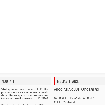
NOUTATI
NE GASITI AICI:
“Antreprenor pentru o zi in IT!”: Un
ASOCIAȚIA CLUB AFACERI.RO
program educational inovativ pentru
dezvoltarea spiritului antreprenorial
Nr. R.A.F.:
156/A din 4.08.2010
in randul tinerilor ieseni
14/11/2024
C.I.F.:
27269648;