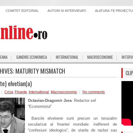
COMITET EDITORIAL
AUTORI SI INTERVIEVATI
ALATURA-TE PROIECTUL
PEANA
GANDIRE ECONOMICA
INTERNATIONAL
MACROECONOMIE
INTERV
HIVES:
MATURITY MISMATCH
CLI
te) elvetian(a)
Criza
,
Finante
,
International
,
Macroeconomie
No comments
Octavian-Dragomir Jora
: Redactor sef
“Economistul”
Bancile elvetiene sunt precum un Ierusalim
secularizat al finantei mondiale: indiferent de
“confesiuni ideologice”, de starile de razboi sau