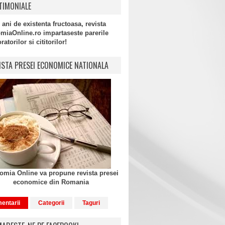
TIMONIALE
 ani de existenta fructoasa, revista
miaOnline.ro impartaseste parerile
atorilor si cititorilor!
ISTA PRESEI ECONOMICE NATIONALA
mia Online va propune revista presei
economice din Romania
entarii
Categorii
Taguri