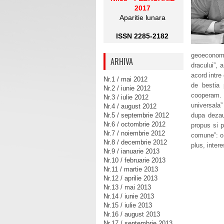
2017
Aparitie lunara
ISSN 2285-2182
geoeconomi
ARHIVA
dracului”, 
acord intre
Nr.1 / mai 2012
de bestia 
Nr.2 / iunie 2012
cooperam. 
Nr.3 / iulie 2012
universala
Nr.4 / august 2012
Nr.5 / septembrie 2012
dupa dezaur
Nr.6 / octombrie 2012
propus si p
Nr.7 / noiembrie 2012
comune”: o 
Nr.8 / decembrie 2012
plus, intere
Nr.9 / ianuarie 2013
Nr.10 / februarie 2013
Nr.11 / martie 2013
Nr.12 / aprilie 2013
Nr.13 / mai 2013
Nr.14 / iunie 2013
Nr.15 / iulie 2013
Nr.16 / august 2013
Nr.17 / septembrie 2013