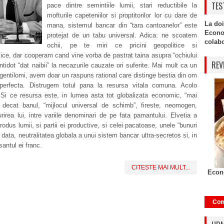
TES
pace dintre semintiile lumii, stari reductibile la
mofturile capeteniilor si proptitorilor lor cu dare de
La doi
mana, sistemul bancar din “tara cantoanelor” este
Econo
protejat de un tabu universal. Adica: ne scoatem
colabor
ochii, pe te miri ce pricini geopolitice si
ce, dar cooperam cand vine vorba de pastrat taina asupra “ochiului
REV
antidot “dat naibii” la necazurile cauzate ori suferite. Mai mult ca un
 gentilomi, avem doar un raspuns rational care distinge bestia din om
perfecta. Distrugem totul pana la resursa vitala comuna. Acolo
Si ce resursa este, in lumea asta tot globalizata economic, “mai
” decat banul, “mijlocul universal de schimb”, fireste, neomogen,
irea lui, intre variile denominari de pe fata pamantului. Elvetia a
rodus lumii, si partii ei productive, si celei pacatoase, unele “bunuri
data, neutralitatea globala a unui sistem bancar ultra-secretos si, in
santul ei franc.
CITESTE MAI MULT...
Econo
Com