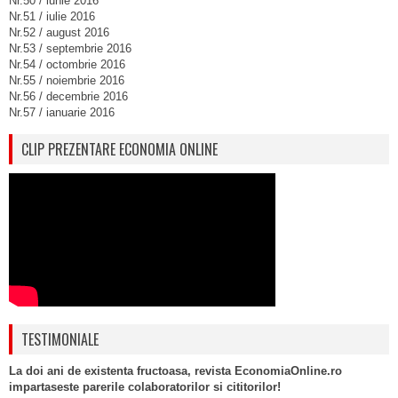
Nr.50 / iunie 2016
Nr.51 / iulie 2016
Nr.52 / august 2016
Nr.53 / septembrie 2016
Nr.54 / octombrie 2016
Nr.55 / noiembrie 2016
Nr.56 / decembrie 2016
Nr.57 / ianuarie 2016
CLIP PREZENTARE ECONOMIA ONLINE
TESTIMONIALE
La doi ani de existenta fructoasa, revista EconomiaOnline.ro
impartaseste parerile colaboratorilor si cititorilor!