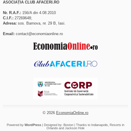
ASOCIAȚIA CLUB AFACERI.RO
Nr. R.A.F.:
156/A din 4.08.2010
C.I.F.:
27269648;
Adresa:
sos. Barnova, nr. 29 B, Iasi.
Email:
contact@economiaonline.ro
© 2026
EconomiaOnline.ro
Powered by
WordPress
| Designed by:
Boston
| Thanks to
Indianapolis
,
Resorts in
Orlando
and
Jackson Hole