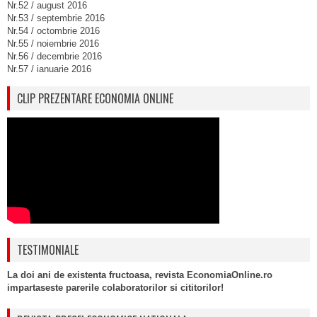
Nr.52 / august 2016
Nr.53 / septembrie 2016
Nr.54 / octombrie 2016
Nr.55 / noiembrie 2016
Nr.56 / decembrie 2016
Nr.57 / ianuarie 2016
CLIP PREZENTARE ECONOMIA ONLINE
TESTIMONIALE
La doi ani de existenta fructoasa, revista EconomiaOnline.ro
impartaseste parerile colaboratorilor si cititorilor!