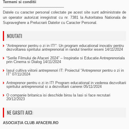
Termeni si conditii
-----------------------------------------------------
Datele cu caracter personal colectate pe acest site sunt administrate de
un operator autorizat inregistrat cu nr. 7381 la Autoritatea Nationala de
Supraveghere a Prelucrarii Datelor cu Caracter Personal.
NOUTATI
“Antreprenor pentru o zi in IT!”: Un program educational inovativ pentru
dezvoltarea spiritului antreprenorial in randul tinerilor ieseni
14/11/2024
“Serile Filmului de Afaceri 2024” – Inspiratie si Educatie Antreprenoriala
prin Cinema si Dialog
14/11/2024
Iasul cultiva viitorii antreprenori IT: Proiectul “Antreprenor pentru o zi in
IT”
07/11/2024
Antreprenor pentru o zi in IT! Program educational in vederea dezvoltarii
spiritului antreprenorial si a dezvoltarii carierei
05/11/2024
O companie britanica isi deschide birou la Iasi si face recrutari
20/12/2023
NE GASITI AICI:
ASOCIAȚIA CLUB AFACERI.RO