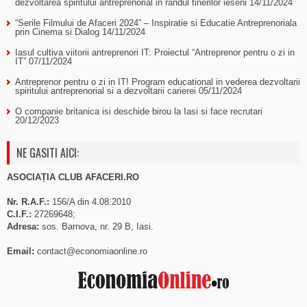
dezvoltarea spiritului antreprenorial in randul tinerilor ieseni
14/11/2024
“Serile Filmului de Afaceri 2024” – Inspiratie si Educatie Antreprenoriala
prin Cinema si Dialog
14/11/2024
Iasul cultiva viitorii antreprenori IT: Proiectul “Antreprenor pentru o zi in
IT”
07/11/2024
Antreprenor pentru o zi in IT! Program educational in vederea dezvoltarii
spiritului antreprenorial si a dezvoltarii carierei
05/11/2024
O companie britanica isi deschide birou la Iasi si face recrutari
20/12/2023
NE GASITI AICI:
ASOCIAȚIA CLUB AFACERI.RO
Nr. R.A.F.:
156/A din 4.08.2010
C.I.F.:
27269648;
Adresa:
sos. Barnova, nr. 29 B, Iasi.
Email:
contact@economiaonline.ro