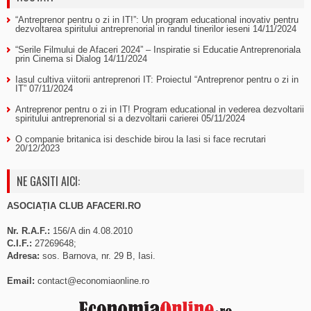
“Antreprenor pentru o zi in IT!”: Un program educational inovativ pentru
dezvoltarea spiritului antreprenorial in randul tinerilor ieseni
14/11/2024
“Serile Filmului de Afaceri 2024” – Inspiratie si Educatie Antreprenoriala
prin Cinema si Dialog
14/11/2024
Iasul cultiva viitorii antreprenori IT: Proiectul “Antreprenor pentru o zi in
IT”
07/11/2024
Antreprenor pentru o zi in IT! Program educational in vederea dezvoltarii
spiritului antreprenorial si a dezvoltarii carierei
05/11/2024
O companie britanica isi deschide birou la Iasi si face recrutari
20/12/2023
NE GASITI AICI:
ASOCIAȚIA CLUB AFACERI.RO
Nr. R.A.F.:
156/A din 4.08.2010
C.I.F.:
27269648;
Adresa:
sos. Barnova, nr. 29 B, Iasi.
Email:
contact@economiaonline.ro