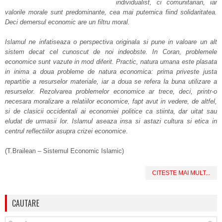
individualist, ci comunitarian, iar
valorile morale sunt predominante, cea mai puternica fiind solidaritatea.
Deci demersul economic are un filtru moral.
Islamul ne infatiseaza o perspectiva originala si pune in valoare un alt
sistem decat cel cunoscut de noi indeobste. In Coran, problemele
economice sunt vazute in mod diferit. Practic, natura umana este plasata
in inima a doua probleme de natura economica: prima priveste justa
repartitie a resurselor materiale, iar a doua se refera la buna utilizare a
resurselor. Rezolvarea problemelor economice ar trece, deci, printr-o
necesara moralizare a relatiilor economice, fapt avut in vedere, de altfel,
si de clasicii occidentali ai economiei politice ca stiinta, dar uitat sau
eludat de urmasii lor. Islamul aseaza insa si astazi cultura si etica in
centrul reflectiilor asupra crizei economice
.
(T.Brailean – Sistemul Economic Islamic)
CITESTE MAI MULT...
CAUTARE