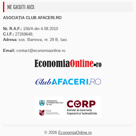
NE GASITI AICI:
ASOCIAȚIA CLUB AFACERI.RO
Nr. R.A.F.:
156/A din 4.08.2010
C.I.F.:
27269648;
Adresa:
sos. Barnova, nr. 29 B, Iasi.
Email:
contact@economiaonline.ro
© 2026
EconomiaOnline.ro