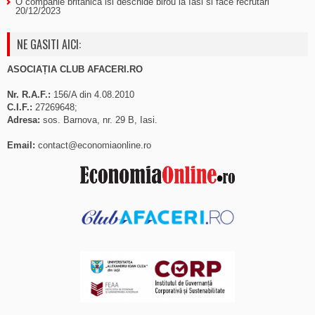
O companie britanica isi deschide birou la Iasi si face recrutari
20/12/2023
NE GASITI AICI:
ASOCIAȚIA CLUB AFACERI.RO
Nr. R.A.F.:
156/A din 4.08.2010
C.I.F.:
27269648;
Adresa:
sos. Barnova, nr. 29 B, Iasi.
Email:
contact@economiaonline.ro