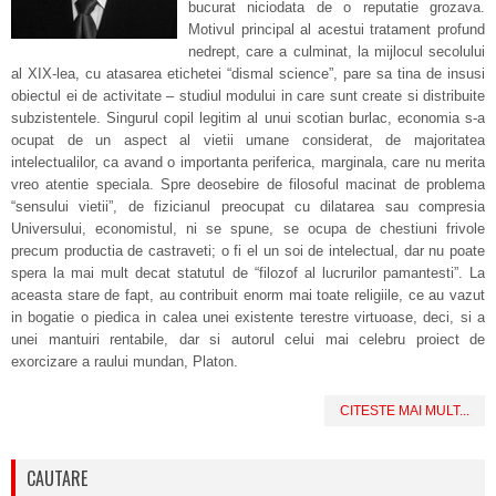
bucurat niciodata de o reputatie grozava.
Motivul principal al acestui tratament profund
nedrept, care a culminat, la mijlocul secolului
al XIX-lea, cu atasarea etichetei “dismal science”, pare sa tina de insusi
obiectul ei de activitate – studiul modului in care sunt create si distribuite
subzistentele. Singurul copil legitim al unui scotian burlac, economia s-a
ocupat de un aspect al vietii umane considerat, de majoritatea
intelectualilor, ca avand o importanta periferica, marginala, care nu merita
vreo atentie speciala. Spre deosebire de filosoful macinat de problema
“sensului vietii”, de fizicianul preocupat cu dilatarea sau compresia
Universului, economistul, ni se spune, se ocupa de chestiuni frivole
precum productia de castraveti; o fi el un soi de intelectual, dar nu poate
spera la mai mult decat statutul de “filozof al lucrurilor pamantesti”. La
aceasta stare de fapt, au contribuit enorm mai toate religiile, ce au vazut
in bogatie o piedica in calea unei existente terestre virtuoase, deci, si a
unei mantuiri rentabile, dar si autorul celui mai celebru proiect de
exorcizare a raului mundan, Platon.
CITESTE MAI MULT...
CAUTARE