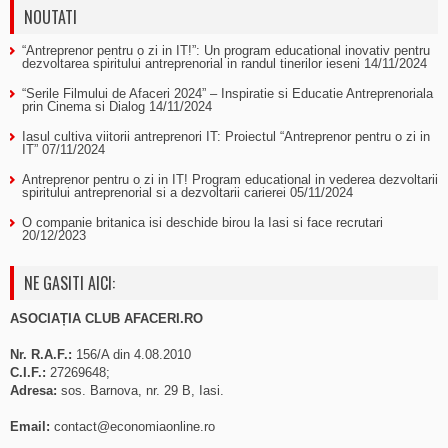
NOUTATI
“Antreprenor pentru o zi in IT!”: Un program educational inovativ pentru
dezvoltarea spiritului antreprenorial in randul tinerilor ieseni
14/11/2024
“Serile Filmului de Afaceri 2024” – Inspiratie si Educatie Antreprenoriala
prin Cinema si Dialog
14/11/2024
Iasul cultiva viitorii antreprenori IT: Proiectul “Antreprenor pentru o zi in
IT”
07/11/2024
Antreprenor pentru o zi in IT! Program educational in vederea dezvoltarii
spiritului antreprenorial si a dezvoltarii carierei
05/11/2024
O companie britanica isi deschide birou la Iasi si face recrutari
20/12/2023
NE GASITI AICI:
ASOCIAȚIA CLUB AFACERI.RO
Nr. R.A.F.:
156/A din 4.08.2010
C.I.F.:
27269648;
Adresa:
sos. Barnova, nr. 29 B, Iasi.
Email:
contact@economiaonline.ro