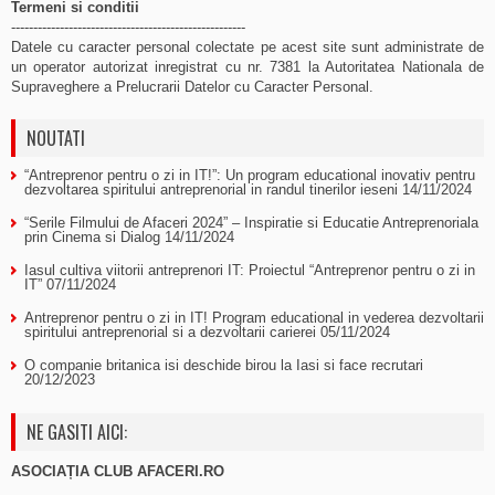
Termeni si conditii
-----------------------------------------------------
Datele cu caracter personal colectate pe acest site sunt administrate de
un operator autorizat inregistrat cu nr. 7381 la Autoritatea Nationala de
Supraveghere a Prelucrarii Datelor cu Caracter Personal.
NOUTATI
“Antreprenor pentru o zi in IT!”: Un program educational inovativ pentru
dezvoltarea spiritului antreprenorial in randul tinerilor ieseni
14/11/2024
“Serile Filmului de Afaceri 2024” – Inspiratie si Educatie Antreprenoriala
prin Cinema si Dialog
14/11/2024
Iasul cultiva viitorii antreprenori IT: Proiectul “Antreprenor pentru o zi in
IT”
07/11/2024
Antreprenor pentru o zi in IT! Program educational in vederea dezvoltarii
spiritului antreprenorial si a dezvoltarii carierei
05/11/2024
O companie britanica isi deschide birou la Iasi si face recrutari
20/12/2023
NE GASITI AICI:
ASOCIAȚIA CLUB AFACERI.RO