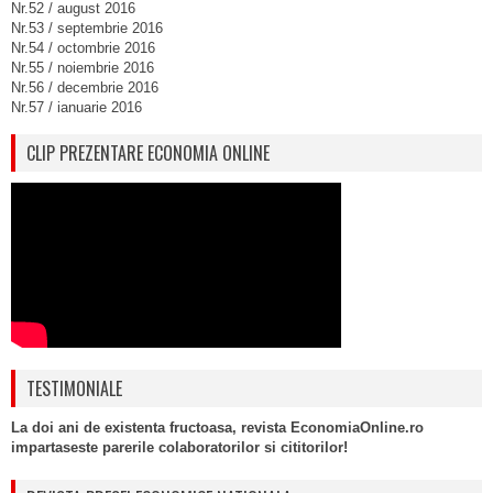
Nr.52 / august 2016
Nr.53 / septembrie 2016
Nr.54 / octombrie 2016
Nr.55 / noiembrie 2016
Nr.56 / decembrie 2016
Nr.57 / ianuarie 2016
CLIP PREZENTARE ECONOMIA ONLINE
TESTIMONIALE
La doi ani de existenta fructoasa, revista EconomiaOnline.ro
impartaseste parerile colaboratorilor si cititorilor!