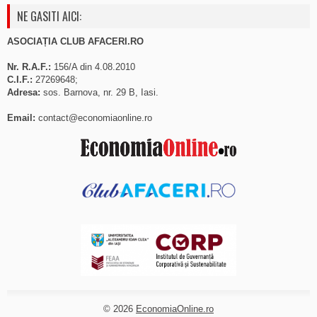
NE GASITI AICI:
ASOCIAȚIA CLUB AFACERI.RO
Nr. R.A.F.:
156/A din 4.08.2010
C.I.F.:
27269648;
Adresa:
sos. Barnova, nr. 29 B, Iasi.
Email:
contact@economiaonline.ro
© 2026
EconomiaOnline.ro