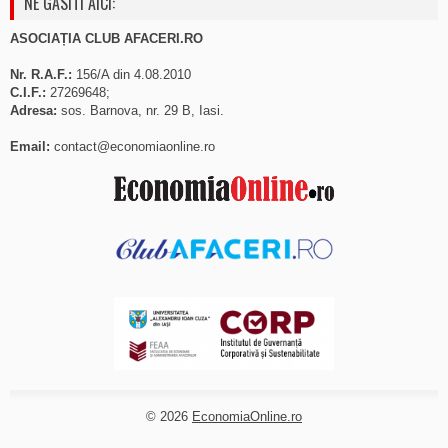
NE GASITI AICI:
ASOCIAȚIA CLUB AFACERI.RO
Nr. R.A.F.:
156/A din 4.08.2010
C.I.F.:
27269648;
Adresa:
sos. Barnova, nr. 29 B, Iasi.
Email:
contact@economiaonline.ro
© 2026
EconomiaOnline.ro