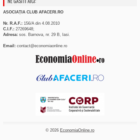
NE GASITI AICI:
ASOCIAȚIA CLUB AFACERI.RO
Nr. R.A.F.:
156/A din 4.08.2010
C.I.F.:
27269648;
Adresa:
sos. Barnova, nr. 29 B, Iasi.
Email:
contact@economiaonline.ro
© 2026
EconomiaOnline.ro