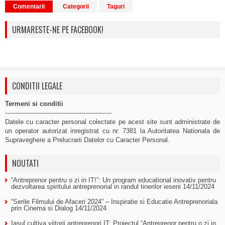
Comentarii
Categorii
Taguri
URMARESTE-NE PE FACEBOOK!
CONDITII LEGALE
Termeni si conditii
-----------------------------------------------------
Datele cu caracter personal colectate pe acest site sunt administrate de
un operator autorizat inregistrat cu nr. 7381 la Autoritatea Nationala de
Supraveghere a Prelucrarii Datelor cu Caracter Personal.
NOUTATI
“Antreprenor pentru o zi in IT!”: Un program educational inovativ pentru
dezvoltarea spiritului antreprenorial in randul tinerilor ieseni
14/11/2024
“Serile Filmului de Afaceri 2024” – Inspiratie si Educatie Antreprenoriala
prin Cinema si Dialog
14/11/2024
Iasul cultiva viitorii antreprenori IT: Proiectul “Antreprenor pentru o zi in