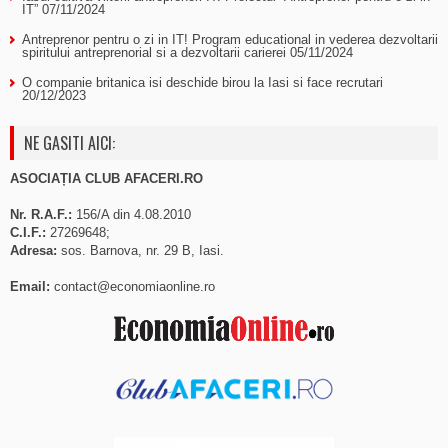
IT”
07/11/2024
Antreprenor pentru o zi in IT! Program educational in vederea dezvoltarii
spiritului antreprenorial si a dezvoltarii carierei
05/11/2024
O companie britanica isi deschide birou la Iasi si face recrutari
20/12/2023
NE GASITI AICI:
ASOCIAȚIA CLUB AFACERI.RO
Nr. R.A.F.:
156/A din 4.08.2010
C.I.F.:
27269648;
Adresa:
sos. Barnova, nr. 29 B, Iasi.
Email:
contact@economiaonline.ro