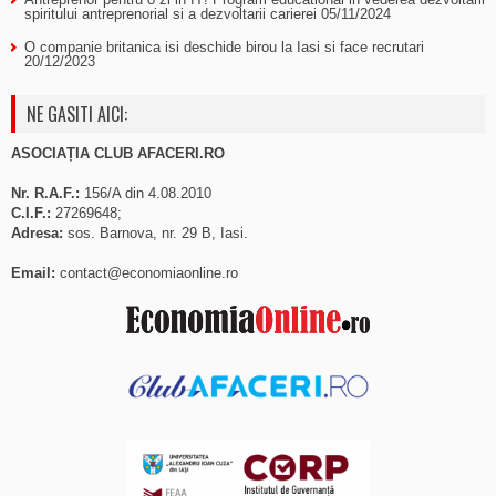
spiritului antreprenorial si a dezvoltarii carierei
05/11/2024
O companie britanica isi deschide birou la Iasi si face recrutari
20/12/2023
NE GASITI AICI:
ASOCIAȚIA CLUB AFACERI.RO
Nr. R.A.F.:
156/A din 4.08.2010
C.I.F.:
27269648;
Adresa:
sos. Barnova, nr. 29 B, Iasi.
Email:
contact@economiaonline.ro