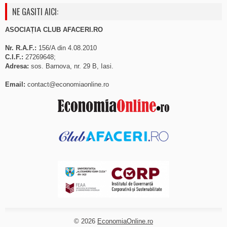
NE GASITI AICI:
ASOCIAȚIA CLUB AFACERI.RO
Nr. R.A.F.:
156/A din 4.08.2010
C.I.F.:
27269648;
Adresa:
sos. Barnova, nr. 29 B, Iasi.
Email:
contact@economiaonline.ro
© 2026
EconomiaOnline.ro