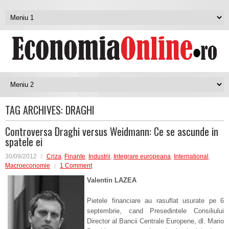
TAG ARCHIVES:
DRAGHI
Controversa Draghi versus Weidmann: Ce se ascunde in
spatele ei
30/09/2012
Criza
,
Finante
,
Industrii
,
Integrare europeana
,
International
,
Macroeconomie
1 Comment
Valentin LAZEA
Pietele financiare au rasuflat usurate pe 6
septembrie, cand Presedintele Consiliului
Director al Bancii Centrale Europene, dl. Mario