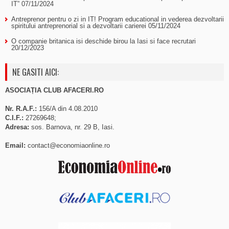
IT”
07/11/2024
Antreprenor pentru o zi in IT! Program educational in vederea dezvoltarii
spiritului antreprenorial si a dezvoltarii carierei
05/11/2024
O companie britanica isi deschide birou la Iasi si face recrutari
20/12/2023
NE GASITI AICI:
ASOCIAȚIA CLUB AFACERI.RO
Nr. R.A.F.:
156/A din 4.08.2010
C.I.F.:
27269648;
Adresa:
sos. Barnova, nr. 29 B, Iasi.
Email:
contact@economiaonline.ro