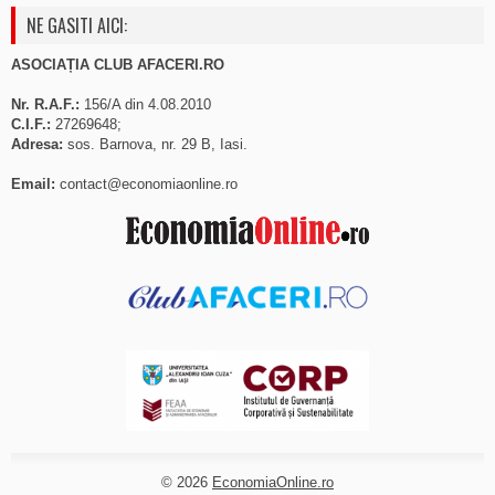
NE GASITI AICI:
ASOCIAȚIA CLUB AFACERI.RO
Nr. R.A.F.:
156/A din 4.08.2010
C.I.F.:
27269648;
Adresa:
sos. Barnova, nr. 29 B, Iasi.
Email:
contact@economiaonline.ro
© 2026
EconomiaOnline.ro