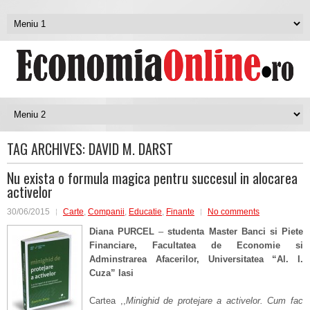
TAG ARCHIVES:
DAVID M. DARST
Nu exista o formula magica pentru succesul in alocarea
activelor
30/06/2015
Carte
,
Companii
,
Educatie
,
Finante
No comments
Diana PURCEL
–
studenta Master Banci si Piete
Financiare, Facultatea de Economie si
Adminstrarea Afacerilor, Universitatea “Al. I.
Cuza” Iasi
Cartea ,,
Minighid de protejare a activelor. Cum fac