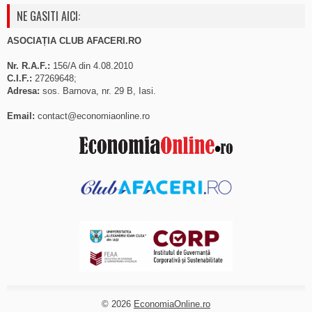
NE GASITI AICI:
ASOCIAȚIA CLUB AFACERI.RO
Nr. R.A.F.:
156/A din 4.08.2010
C.I.F.:
27269648;
Adresa:
sos. Barnova, nr. 29 B, Iasi.
Email:
contact@economiaonline.ro
© 2026
EconomiaOnline.ro