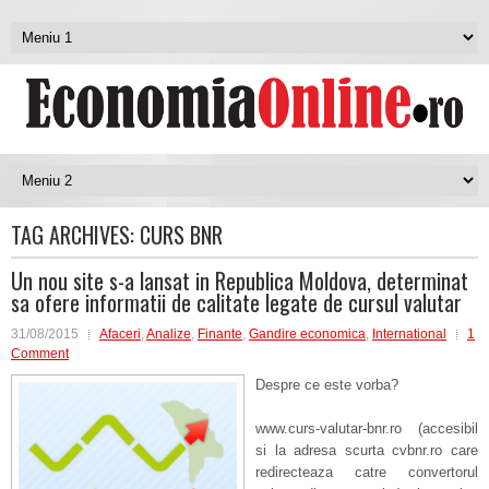
TAG ARCHIVES:
CURS BNR
Un nou site s-a lansat in Republica Moldova, determinat
sa ofere informatii de calitate legate de cursul valutar
31/08/2015
Afaceri
,
Analize
,
Finante
,
Gandire economica
,
International
1
Comment
Despre ce este vorba?
www.curs-valutar-bnr.ro (accesibil
si la adresa scurta cvbnr.ro care
redirecteaza catre convertorul