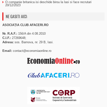
O companie britanica isi deschide birou la Iasi si face recrutari
20/12/2023
NE GASITI AICI:
ASOCIAȚIA CLUB AFACERI.RO
Nr. R.A.F.:
156/A din 4.08.2010
C.I.F.:
27269648;
Adresa:
sos. Barnova, nr. 29 B, Iasi.
Email:
contact@economiaonline.ro