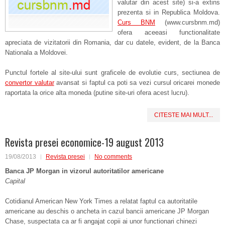
valutar din acest site) si-a extins
prezenta si in Republica Moldova.
Curs BNM
(www.cursbnm.md)
ofera aceeasi functionalitate
apreciata de vizitatorii din Romania, dar cu datele, evident, de la Banca
Nationala a Moldovei.
Punctul fortele al site-ului sunt graficele de evolutie curs, sectiunea de
convertor valutar
avansat si faptul ca poti sa vezi cursul oricarei monede
raportata la orice alta moneda (putine site-uri ofera acest lucru).
CITESTE MAI MULT...
Revista presei economice-19 august 2013
19/08/2013
Revista presei
No comments
Banca JP Morgan
i
n vizorul autoritatilor americane
Capital
Cotidianul American New York Times a relatat faptul ca autoritatile
americane au deschis o ancheta in cazul bancii americane JP Morgan
Chase, suspectata ca ar fi angajat copii ai unor functionari chinezi