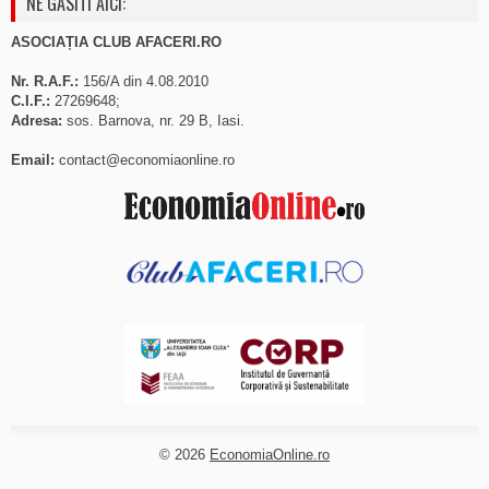
NE GASITI AICI:
ASOCIAȚIA CLUB AFACERI.RO
Nr. R.A.F.:
156/A din 4.08.2010
C.I.F.:
27269648;
Adresa:
sos. Barnova, nr. 29 B, Iasi.
Email:
contact@economiaonline.ro
© 2026
EconomiaOnline.ro