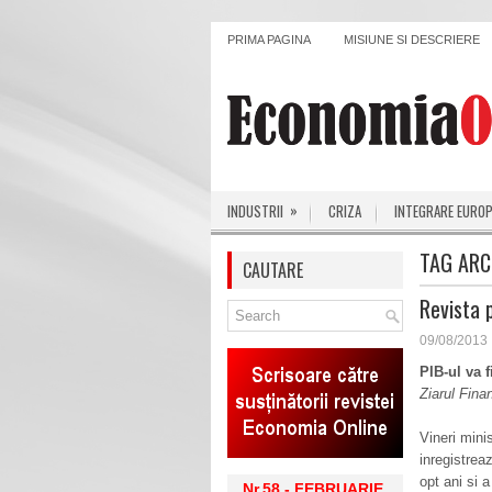
PRIMA PAGINA
MISIUNE SI DESCRIERE
»
INDUSTRII
CRIZA
INTEGRARE EURO
TAG ARC
CAUTARE
Revista 
09/08/2013
PIB-ul va f
Ziarul Fina
Vineri mini
inregistrea
opt ani si 
Nr.58 - FEBRUARIE