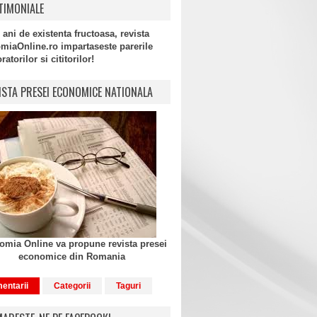
TIMONIALE
 ani de existenta fructoasa, revista
miaOnline.ro impartaseste parerile
atorilor si cititorilor!
ISTA PRESEI ECONOMICE NATIONALA
mia Online va propune revista presei
economice din Romania
entarii
Categorii
Taguri