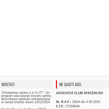
NOUTATI
NE GASITI AICI:
“Antreprenor pentru o zi in IT!”: Un
ASOCIAȚIA CLUB AFACERI.RO
program educational inovativ pentru
dezvoltarea spiritului antreprenorial
Nr. R.A.F.:
156/A din 4.08.2010
in randul tinerilor ieseni
14/11/2024
C.I.F.:
27269648;