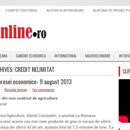
COMITET EDITORIAL
AUTORI SI INTERVIEVATI
ALATURA-TE PROIECTUL
PEANA
GANDIRE ECONOMICA
INTERNATIONAL
MACROECONOMIE
INTERV
HIVES:
CREDIT NELIMITAT
CLI
presei economice- 9 august 2013
Revista presei
No comments
i din nou sustinut de agricultura
nciar
strul Agriculturii, Daniel Constantin, a anuntat ca Romania
za anul acesta cea mai mare productie de grau si secara din ultimii
a doua din ultimii 43 de ani, aceasta fiind de 7,3 milioane de tone. Ea