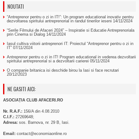
NOUTATI
“Antreprenor pentru o zi in IT!”: Un program educational inovativ pentru
dezvoltarea spiritului antreprenorial in randul tinerilor ieseni
14/11/2024
“Serile Filmului de Afaceri 2024” – Inspiratie si Educatie Antreprenoriala
prin Cinema si Dialog
14/11/2024
Iasul cultiva viitorii antreprenori IT: Proiectul “Antreprenor pentru o zi in
IT”
07/11/2024
Antreprenor pentru o zi in IT! Program educational in vederea dezvoltarii
spiritului antreprenorial si a dezvoltarii carierei
05/11/2024
O companie britanica isi deschide birou la Iasi si face recrutari
20/12/2023
NE GASITI AICI:
ASOCIAȚIA CLUB AFACERI.RO
Nr. R.A.F.:
156/A din 4.08.2010
C.I.F.:
27269648;
Adresa:
sos. Barnova, nr. 29 B, Iasi.
Email:
contact@economiaonline.ro