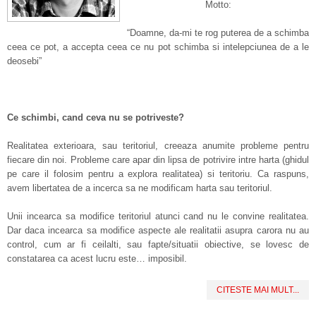
Motto:
“Doamne, da-mi te rog puterea de a schimba
ceea ce pot, a accepta ceea ce nu pot schimba si intelepciunea de a le
deosebi”
Ce schimbi, cand ceva nu se potriveste?
Realitatea exterioara, sau teritoriul, creeaza anumite probleme pentru
fiecare din noi. Probleme care apar din lips
a
de potrivire intre harta (ghidul
pe care il folosim pentru a explora realitatea) si teritoriu. Ca raspuns,
avem libertatea de a incerca sa ne modificam harta sau teritoriul.
Unii incearca sa modifice teritoriul atunci cand nu le convine realitatea.
Dar daca incearca sa modifice aspecte ale realitatii asupra carora nu au
control, cum ar fi ceilalti, sau fapte/situatii obiective, se lovesc de
constatarea ca acest lucru este… imposibil.
CITESTE MAI MULT...