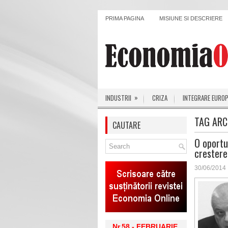
PRIMA PAGINA
MISIUNE SI DESCRIERE
»
INDUSTRII
CRIZA
INTEGRARE EURO
TAG ARC
CAUTARE
O oportu
cresterea
30/06/2014
Nr.58 - FEBRUARIE