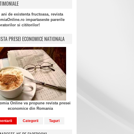
TIMONIALE
 ani de existenta fructoasa, revista
miaOnline.ro impartaseste parerile
atorilor si cititorilor!
ISTA PRESEI ECONOMICE NATIONALA
mia Online va propune revista presei
economice din Romania
entarii
Categorii
Taguri