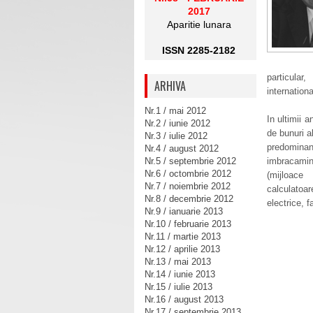
2017
Aparitie lunara
ISSN 2285-2182
particula
ARHIVA
internationa
Nr.1 / mai 2012
In ultimii a
Nr.2 / iunie 2012
de bunuri a
Nr.3 / iulie 2012
predominant
Nr.4 / august 2012
Nr.5 / septembrie 2012
imbracamint
Nr.6 / octombrie 2012
(mijloace
Nr.7 / noiembrie 2012
calculatoar
Nr.8 / decembrie 2012
electrice, 
Nr.9 / ianuarie 2013
Nr.10 / februarie 2013
Nr.11 / martie 2013
Nr.12 / aprilie 2013
Nr.13 / mai 2013
Nr.14 / iunie 2013
Nr.15 / iulie 2013
Nr.16 / august 2013
Nr.17 / septembrie 2013