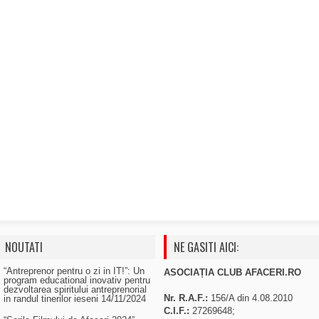
NOUTATI
NE GASITI AICI:
“Antreprenor pentru o zi in IT!”: Un
ASOCIAȚIA CLUB AFACERI.RO
program educational inovativ pentru
dezvoltarea spiritului antreprenorial
Nr. R.A.F.:
156/A din 4.08.2010
in randul tinerilor ieseni
14/11/2024
C.I.F.:
27269648;