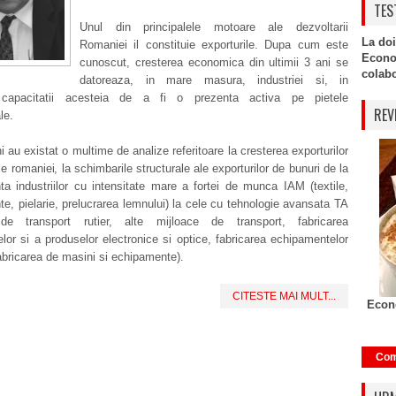
TES
Unul din principalele motoare ale dezvoltarii
La doi
Romaniei il constituie exporturile. Dupa cum este
Econo
cunoscut, cresterea economica din ultimii 3 ani se
colabor
datoreaza, in mare masura, industriei si, in
r, capacitatii acesteia de a fi o prezenta activa pe pietele
REV
le.
ni au existat o multime de analize referitoare la cresterea exporturilor
le romaniei, la schimbarile structurale ale exporturilor de bunuri de la
a industriilor cu intensitate mare a fortei de munca IAM (textile,
e, pielarie, prelucrarea lemnului) la cele cu tehnologie avansata TA
 de transport rutier, alte mijloace de transport, fabricarea
elor si a produselor electronice si optice, fabricarea echipamentelor
fabricarea de masini si echipamente).
CITESTE MAI MULT...
Econo
Com