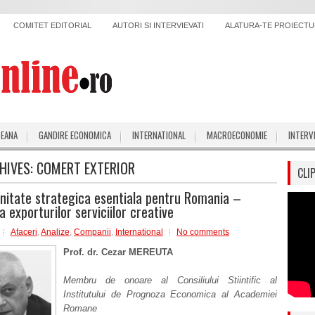
COMITET EDITORIAL
AUTORI SI INTERVIEVATI
ALATURA-TE PROIECTUL
PEANA
GANDIRE ECONOMICA
INTERNATIONAL
MACROECONOMIE
INTERV
HIVES:
COMERT EXTERIOR
CLI
nitate strategica esentiala pentru Romania –
 exporturilor serviciilor creative
Afaceri
,
Analize
,
Companii
,
International
No comments
Prof. dr. Cezar MEREUTA
Membru de onoare al Consiliului Stiintific al
Institutului de Prognoza Economica al Academiei
Romane