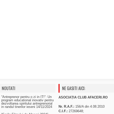
NOUTATI
NE GASITI AICI:
“Antreprenor pentru o zi in IT!”: Un
ASOCIAȚIA CLUB AFACERI.RO
program educational inovativ pentru
dezvoltarea spiritului antreprenorial
Nr. R.A.F.:
156/A din 4.08.2010
in randul tinerilor ieseni
14/11/2024
C.I.F.:
27269648;