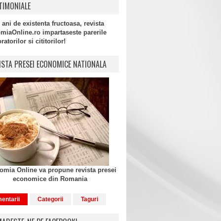
TIMONIALE
 ani de existenta fructoasa, revista
miaOnline.ro impartaseste parerile
atorilor si cititorilor!
ISTA PRESEI ECONOMICE NATIONALA
mia Online va propune revista presei
economice din Romania
entarii
Categorii
Taguri