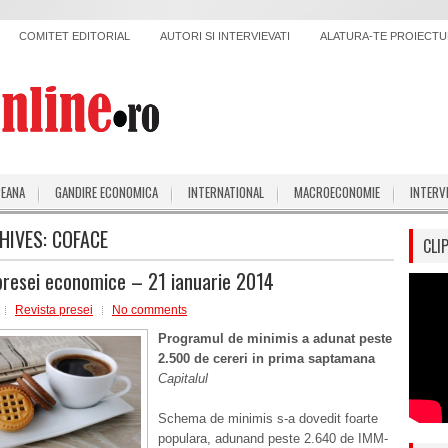
COMITET EDITORIAL
AUTORI SI INTERVIEVATI
ALATURA-TE PROIECTUL
PEANA
GANDIRE ECONOMICA
INTERNATIONAL
MACROECONOMIE
INTERV
HIVES:
COFACE
CLI
presei economice – 21 ianuarie 2014
Revista presei
No comments
Programul de minimis a adunat peste
2.500 de cereri in prima saptamana
Capitalul
Schema de minimis s-a dovedit foarte
populara, adunand peste 2.640 de IMM-